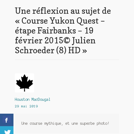
Meurtre en alternance
Une réflexion au sujet de
Meurtre sous couverture
«
Course Yukon Quest –
étape Fairbanks – 19
Mon admirateur de l’avent
février 2015© Julien
Mon Compte
Schroeder (8) HD
»
Panier
Sans retour
Sauver ou périr
Une baffe et ça repart
Houston MacDougal
29 mai 2019
Une course mythique, et une superbe photo!