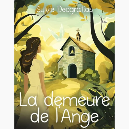
Contact
De(s)tracteur réduit au silence
Enlèvement rêvé
Entre père et fils
Il fallait me laisser mourir
La clé du bonheur
Les boules du Père Noël
Liste de tous mes romans
Marre des adultes
Mes romans