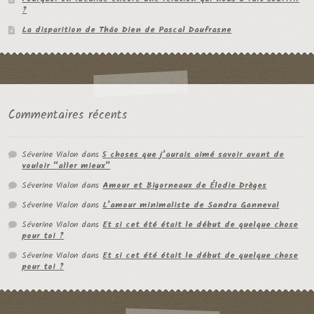
?
La disparition de Thâo Dien de Pascal Daufrasne
Commentaires récents
Séverine Vialon
dans
5 choses que j’aurais aimé savoir avant de
vouloir “aller mieux”
Séverine Vialon
dans
Amour et Bigorneaux de Élodie Drèges
Séverine Vialon
dans
L’amour minimaliste de Sandra Ganneval
Séverine Vialon
dans
Et si cet été était le début de quelque chose
pour toi ?
Séverine Vialon
dans
Et si cet été était le début de quelque chose
pour toi ?