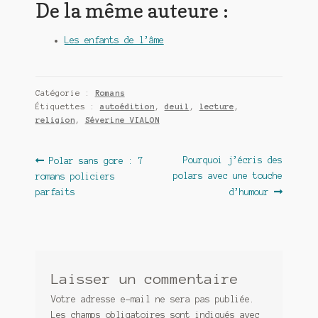
De la même auteure :
Les enfants de l’âme
Catégorie :
Romans
Étiquettes :
autoédition
,
deuil
,
lecture
,
religion
,
Séverine VIALON
Navigation
Article
Article
Pourquoi j’écris des
Polar sans gore : 7
précédent :
suivant :
polars avec une touche
romans policiers
de
parfaits
d’humour
l’article
Laisser un commentaire
Votre adresse e-mail ne sera pas publiée.
Les champs obligatoires sont indiqués avec