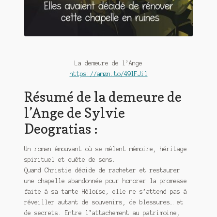
Meurtre en alternance
Meurtre sous couverture
Mon admirateur de l’avent
La demeure de l’Ange
Mon Compte
https://amzn.to/49lFJil
Résumé de la demeure de
Panier
l’Ange de Sylvie
Sans retour
Deogratias :
Sauver ou périr
Un roman émouvant où se mêlent mémoire, héritage
spirituel et quête de sens.
Une baffe et ça repart
Quand Christie décide de racheter et restaurer
une chapelle abandonnée pour honorer la promesse
faite à sa tante Héloïse, elle ne s’attend pas à
réveiller autant de souvenirs, de blessures… et
de secrets. Entre l’attachement au patrimoine,