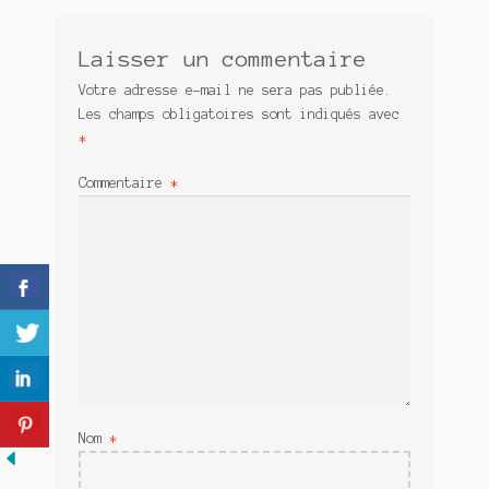
Meurtre en alternance
Laisser un commentaire
Meurtre sous couverture
Votre adresse e-mail ne sera pas publiée.
Mon admirateur de l’avent
Les champs obligatoires sont indiqués avec
*
Mon Compte
Commentaire
*
Panier
Sans retour
Sauver ou périr
Une baffe et ça repart
Nom
*