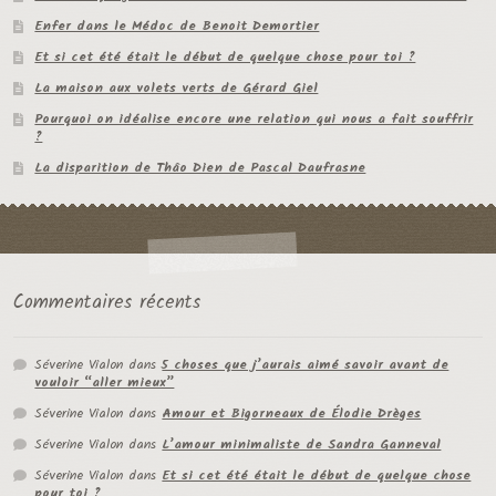
Enfer dans le Médoc de Benoit Demortier
Et si cet été était le début de quelque chose pour toi ?
La maison aux volets verts de Gérard Giel
Pourquoi on idéalise encore une relation qui nous a fait souffrir
?
La disparition de Thâo Dien de Pascal Daufrasne
Commentaires récents
Séverine Vialon
dans
5 choses que j’aurais aimé savoir avant de
vouloir “aller mieux”
Séverine Vialon
dans
Amour et Bigorneaux de Élodie Drèges
Séverine Vialon
dans
L’amour minimaliste de Sandra Ganneval
Séverine Vialon
dans
Et si cet été était le début de quelque chose
pour toi ?