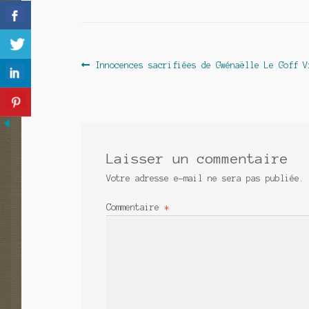
Navigation
Article
Innocences sacrifiées de Gwénaëlle Le Goff V
précédent :
de
l’article
Laisser un commentaire
Votre adresse e-mail ne sera pas publiée.
Commentaire
*