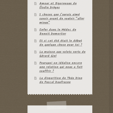
Amour et Bigorneaux de
Élodie Drèges
5 choses que j’aurais aimé
savoir avant de vouloir “aller
mieux”
Enfer dans le Médoc de
Benoit Demortier
Et si cet été était le début
de quelque chose pour toi ?
La maison aux volets verts de
Gérard Giel
Pourquoi on idéalise encore
une relation qui nous a fait
souffrir ?
La disparition de Thâo Dien
de Pascal Daufrasne