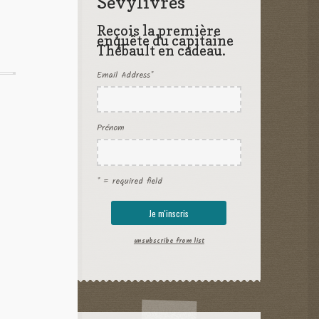
Sevylivres
Reçois la première
enquête du capitaine
Thébault en cadeau.
Email Address
*
Prénom
* = required field
unsubscribe from list