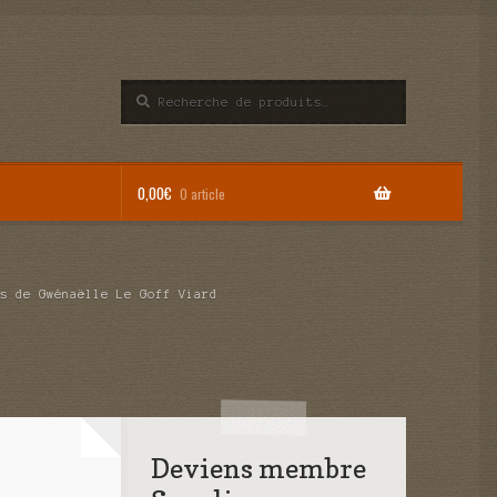
Recherche
Recherche
pour :
0,00
€
0 article
s de Gwénaëlle Le Goff Viard
Deviens membre