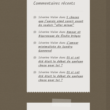
Commentaires récents
Séverine Vialon
dans
5 choses
que j’aurais aimé savoir avant
de vouloir “aller mieux”
Séverine Vialon
dans
Amour et
Bigorneaux de Élodie Drèges
Séverine Vialon
dans
L’amour
minimaliste de Sandra
Ganneval
Séverine Vialon
dans
Et si cet
été était le début de quelque
chose pour toi ?
Séverine Vialon
dans
Et si cet
été était le début de quelque
chose pour toi ?