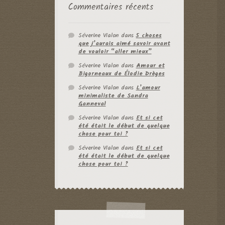
Commentaires récents
Séverine Vialon
dans
5 choses
que j’aurais aimé savoir avant
de vouloir “aller mieux”
Séverine Vialon
dans
Amour et
Bigorneaux de Élodie Drèges
Séverine Vialon
dans
L’amour
minimaliste de Sandra
Ganneval
Séverine Vialon
dans
Et si cet
été était le début de quelque
chose pour toi ?
Séverine Vialon
dans
Et si cet
été était le début de quelque
chose pour toi ?