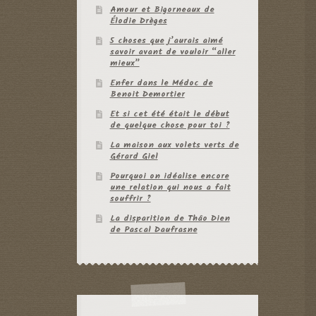
Amour et Bigorneaux de
Élodie Drèges
5 choses que j’aurais aimé
savoir avant de vouloir “aller
mieux”
Enfer dans le Médoc de
Benoit Demortier
Et si cet été était le début
de quelque chose pour toi ?
La maison aux volets verts de
Gérard Giel
Pourquoi on idéalise encore
une relation qui nous a fait
souffrir ?
La disparition de Thâo Dien
de Pascal Daufrasne