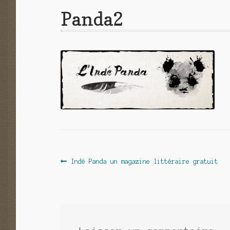
Panda2
Navigation
Article
Indé Panda un magazine littéraire gratuit
précédent :
de
l’article