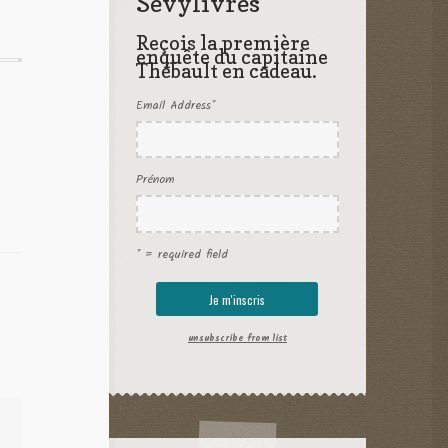
Sevylivres
Reçois la première
enquête du capitaine
Thébault en cadeau.
Email Address
*
Prénom
* = required field
unsubscribe from list