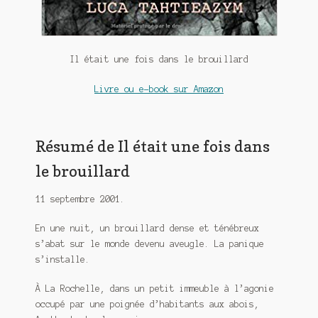
Meurtre en alternance
Meurtre sous couverture
Il était une fois dans le brouillard
Mon admirateur de l’avent
Livre ou e-book sur Amazon
Mon Compte
Panier
Résumé de Il était une fois dans
le brouillard
Sans retour
11 septembre 2001.
Sauver ou périr
En une nuit, un brouillard dense et ténébreux
Une baffe et ça repart
s’abat sur le monde devenu aveugle. La panique
s’installe.
À La Rochelle, dans un petit immeuble à l’agonie
occupé par une poignée d’habitants aux abois,