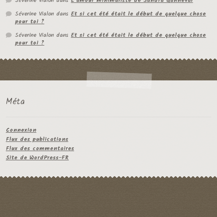
Séverine Vialon
dans
L’amour minimaliste de Sandra Ganneval
Séverine Vialon
dans
Et si cet été était le début de quelque chose
pour toi ?
Séverine Vialon
dans
Et si cet été était le début de quelque chose
pour toi ?
Méta
Connexion
Flux des publications
Flux des commentaires
Site de WordPress-FR