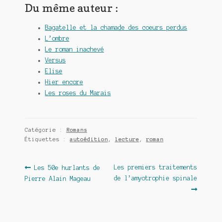
Du même auteur :
Bagatelle et la chamade des coeurs perdus
L’ombre
Le roman inachevé
Versus
Elise
Hier encore
Les roses du Marais
Catégorie :
Romans
Étiquettes :
autoédition
,
lecture
,
roman
Navigation
Article
Article
Les premiers traitements
Les 50e hurlants de
précédent :
suivant :
de l’amyotrophie spinale
Pierre Alain Mageau
de
l’article