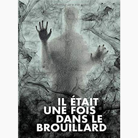
Contact
De(s)tracteur réduit au silence
Enlèvement rêvé
Entre père et fils
Il fallait me laisser mourir
La clé du bonheur
Les boules du Père Noël
Liste de tous mes romans
Marre des adultes
Mes romans