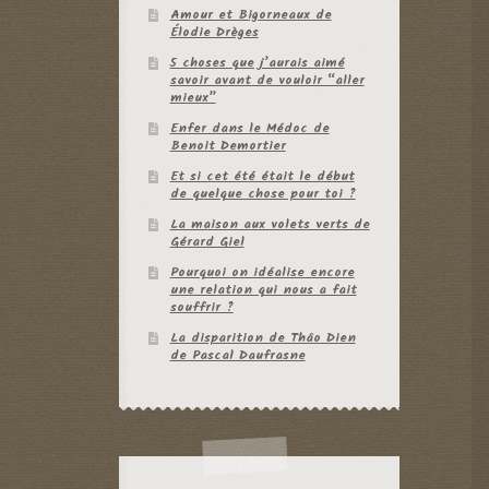
Amour et Bigorneaux de
Élodie Drèges
5 choses que j’aurais aimé
savoir avant de vouloir “aller
mieux”
Enfer dans le Médoc de
Benoit Demortier
Et si cet été était le début
de quelque chose pour toi ?
La maison aux volets verts de
Gérard Giel
Pourquoi on idéalise encore
une relation qui nous a fait
souffrir ?
La disparition de Thâo Dien
de Pascal Daufrasne