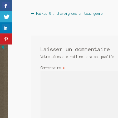
Navigation
Article
Haïkus 9 : champignons en tout genre
précédent :
de
l’article
Laisser un commentaire
Votre adresse e-mail ne sera pas publiée.
Commentaire
*