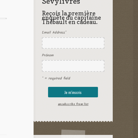
Sevylivres
Reçois la première
enquête du capitaine
Thébault en cadeau.
Email Address
*
Prénom
* = required field
unsubscribe from list