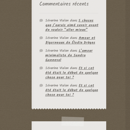
Commentaires récents
Séverine Vialon
dans
5 choses
que j’aurais aimé savoir avant
de vouloir “aller mieux”
Séverine Vialon
dans
Amour et
Bigorneaux de Élodie Drèges
Séverine Vialon
dans
L’amour
minimaliste de Sandra
Ganneval
Séverine Vialon
dans
Et si cet
été était le début de quelque
chose pour toi ?
Séverine Vialon
dans
Et si cet
été était le début de quelque
chose pour toi ?