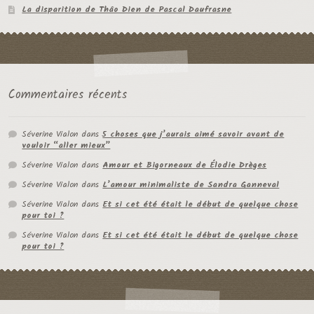
La disparition de Thâo Dien de Pascal Daufrasne
Commentaires récents
Séverine Vialon
dans
5 choses que j’aurais aimé savoir avant de
vouloir “aller mieux”
Séverine Vialon
dans
Amour et Bigorneaux de Élodie Drèges
Séverine Vialon
dans
L’amour minimaliste de Sandra Ganneval
Séverine Vialon
dans
Et si cet été était le début de quelque chose
pour toi ?
Séverine Vialon
dans
Et si cet été était le début de quelque chose
pour toi ?