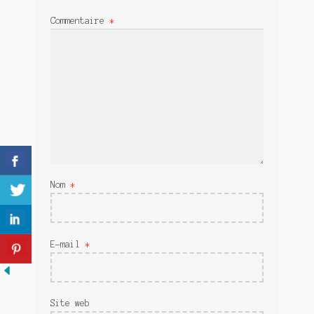
Meurtre en alternance
Commentaire
*
Meurtre sous couverture
Mon admirateur de l’avent
Mon Compte
Panier
Sans retour
Nom
*
Sauver ou périr
Une baffe et ça repart
E-mail
*
Site web