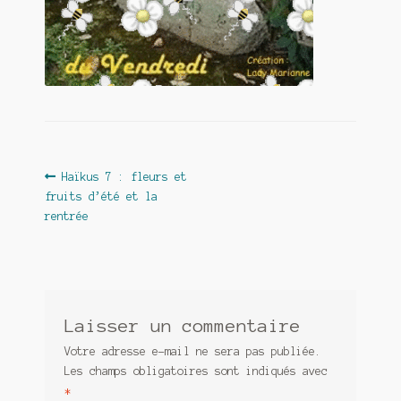
Contact
De(s)tracteur réduit au silence
Enlèvement rêvé
Entre père et fils
Il fallait me laisser mourir
Navigation
Article
Haïkus 7 : fleurs et
précédent :
fruits d’été et la
de
La clé du bonheur
rentrée
l’article
Les boules du Père Noël
Liste de tous mes romans
Laisser un commentaire
Marre des adultes
Votre adresse e-mail ne sera pas publiée.
Mes romans
Les champs obligatoires sont indiqués avec
*