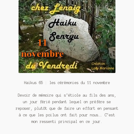
Contact
De(s)tracteur réduit au silence
Enlèvement rêvé
Entre père et fils
Il fallait me laisser mourir
La clé du bonheur
Les boules du Père Noël
Haïkus 65 : les cérémonies du 11 novembre
Devoir de mémoire qui s’étiole au fils des ans,
Liste de tous mes romans
un jour férié pendant lequel on préfère se
reposer, plutôt que de faire un effort en pensant
Marre des adultes
à ce que les poilus ont fait pour nous…. C’est
mon ressenti principal en ce jour.
Mes romans