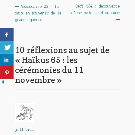
Navigation
Article
Article
Défi 134 : découverte
Abécédaire 23 : la
précédent :
suivant :
d’une palette d’automne
paix en souvenir de la
de
grande guerre
l’article
10 réflexions au sujet de
«
Haïkus 65 : les
cérémonies du 11
novembre
»
jill bill