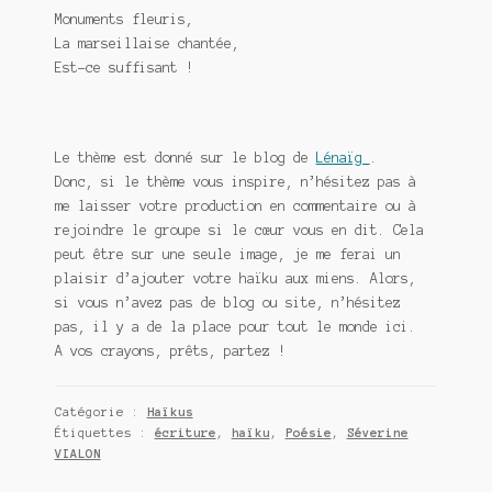
Monuments fleuris,
La marseillaise chantée,
Est-ce suffisant !
Le thème est donné sur le blog de
Lénaïg
.
Donc, si le thème vous inspire, n’hésitez pas à
me laisser votre production en commentaire ou à
rejoindre le groupe si le cœur vous en dit. Cela
peut être sur une seule image, je me ferai un
plaisir d’ajouter votre haïku aux miens. Alors,
si vous n’avez pas de blog ou site, n’hésitez
pas, il y a de la place pour tout le monde ici.
A vos crayons, prêts, partez !
Catégorie :
Haïkus
Étiquettes :
écriture
,
haïku
,
Poésie
,
Séverine
VIALON