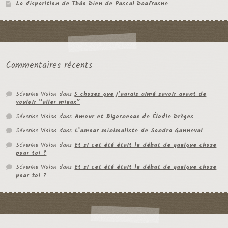
La disparition de Thâo Dien de Pascal Daufrasne
Commentaires récents
Séverine Vialon
dans
5 choses que j’aurais aimé savoir avant de
vouloir “aller mieux”
Séverine Vialon
dans
Amour et Bigorneaux de Élodie Drèges
Séverine Vialon
dans
L’amour minimaliste de Sandra Ganneval
Séverine Vialon
dans
Et si cet été était le début de quelque chose
pour toi ?
Séverine Vialon
dans
Et si cet été était le début de quelque chose
pour toi ?