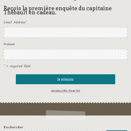
Reçois la première enquête du capitaine
Thébault en cadeau.
Email Address
*
Prénom
* = required field
unsubscribe from list
Rechercher