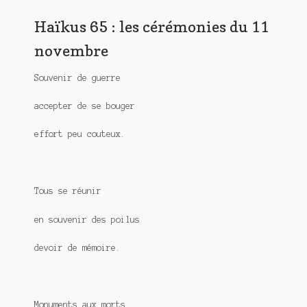
Meurtre en alternance
Haïkus 65 : les cérémonies du 11
Meurtre sous couverture
novembre
Mon admirateur de l’avent
Souvenir de guerre
Mon Compte
accepter de se bouger
Panier
effort peu couteux.
Sans retour
Tous se réunir
Sauver ou périr
en souvenir des poilus
Une baffe et ça repart
devoir de mémoire.
Monuments aux morts