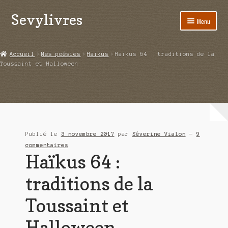
Sevylivres
Aller
Aller
Menu
à
au
la
contenu
Accueil
navigation
Accueil
Mes poésies
Haïkus
Haïkus 64 : traditions de la
Toussaint et Halloween
A l’abri de la différence trilogie
Aime-moi si tu peux
Alice ça glisse au pays du réveil
Publié le
3 novembre 2017
par
Séverine Vialon
—
9
Au nom de la justice
commentaires
Haïkus 64 :
Blog
traditions de la
Boutique
Toussaint et
Commande
Halloween