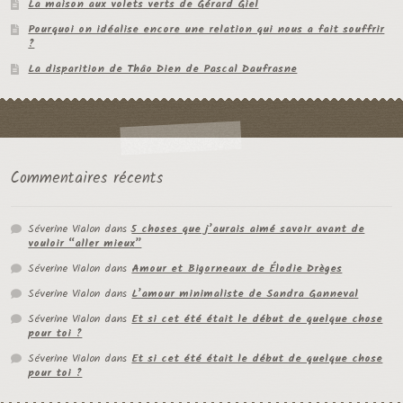
La maison aux volets verts de Gérard Giel
Pourquoi on idéalise encore une relation qui nous a fait souffrir
?
La disparition de Thâo Dien de Pascal Daufrasne
Commentaires récents
Séverine Vialon
dans
5 choses que j’aurais aimé savoir avant de
vouloir “aller mieux”
Séverine Vialon
dans
Amour et Bigorneaux de Élodie Drèges
Séverine Vialon
dans
L’amour minimaliste de Sandra Ganneval
Séverine Vialon
dans
Et si cet été était le début de quelque chose
pour toi ?
Séverine Vialon
dans
Et si cet été était le début de quelque chose
pour toi ?