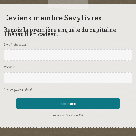
Deviens membre Sevylivres
Reçois la première enquête du capitaine
Thébault en cadeau.
Email Address
*
Prénom
* = required field
unsubscribe from list