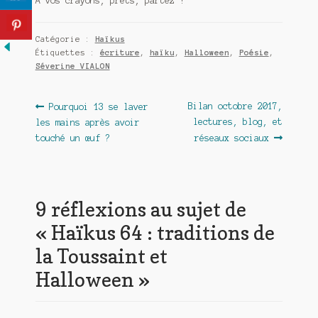
A vos crayons, prêts, partez !
Catégorie :
Haïkus
Étiquettes :
écriture
,
haïku
,
Halloween
,
Poésie
,
Séverine VIALON
Navigation
Article
Article
Bilan octobre 2017,
Pourquoi 13 se laver
précédent :
suivant :
lectures, blog, et
les mains après avoir
de
touché un œuf ?
réseaux sociaux
l’article
9 réflexions au sujet de
«
Haïkus 64 : traditions de
la Toussaint et
Halloween
»