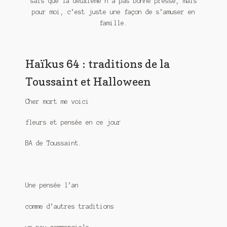
sais que la deuxième n’a pas bonne presse, mais
Meurtre en alternance
pour moi, c’est juste une façon de s’amuser en
famille.
Meurtre sous couverture
Mon admirateur de l’avent
Haïkus 64 : traditions de la
Mon Compte
Toussaint et Halloween
Panier
Cher mort me voici
Sans retour
fleurs et pensée en ce jour
BA de Toussaint.
Sauver ou périr
Une baffe et ça repart
Une pensée l’an
comme d’autres traditions