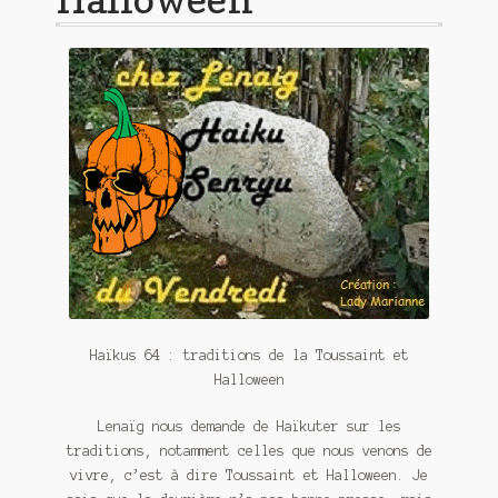
Contact
De(s)tracteur réduit au silence
Enlèvement rêvé
Entre père et fils
Il fallait me laisser mourir
La clé du bonheur
Les boules du Père Noël
Haïkus 64 : traditions de la Toussaint et
Liste de tous mes romans
Halloween
Marre des adultes
Lenaïg nous demande de Haïkuter sur les
traditions, notamment celles que nous venons de
Mes romans
vivre, c’est à dire Toussaint et Halloween. Je