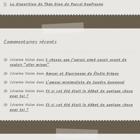
La disparition de Thâo Dien de Pascal Daufrasne
Commentaires récents
Séverine Vialon
dans
5 choses que j’aurais aimé savoir avant de
vouloir “aller mieux”
Séverine Vialon
dans
Amour et Bigorneaux de Élodie Drèges
Séverine Vialon
dans
L’amour minimaliste de Sandra Ganneval
Séverine Vialon
dans
Et si cet été était le début de quelque chose
pour toi ?
Séverine Vialon
dans
Et si cet été était le début de quelque chose
pour toi ?