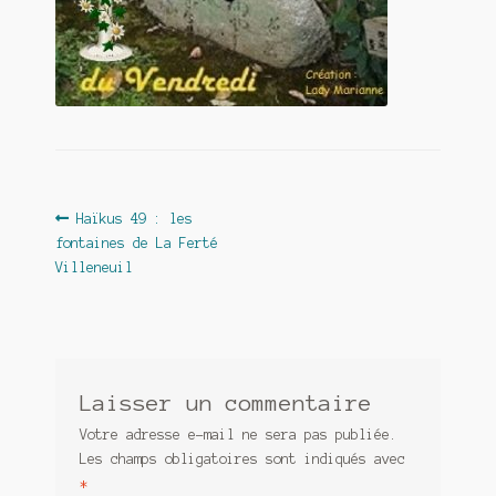
Contact
De(s)tracteur réduit au silence
Enlèvement rêvé
Entre père et fils
Il fallait me laisser mourir
Navigation
Article
Haïkus 49 : les
précédent :
fontaines de La Ferté
de
La clé du bonheur
Villeneuil
l’article
Les boules du Père Noël
Liste de tous mes romans
Laisser un commentaire
Marre des adultes
Votre adresse e-mail ne sera pas publiée.
Mes romans
Les champs obligatoires sont indiqués avec
*