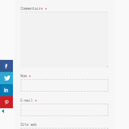
Meurtre en alternance
Commentaire
*
Meurtre sous couverture
Mon admirateur de l’avent
Mon Compte
Panier
Sans retour
Nom
*
Sauver ou périr
Une baffe et ça repart
E-mail
*
Site web