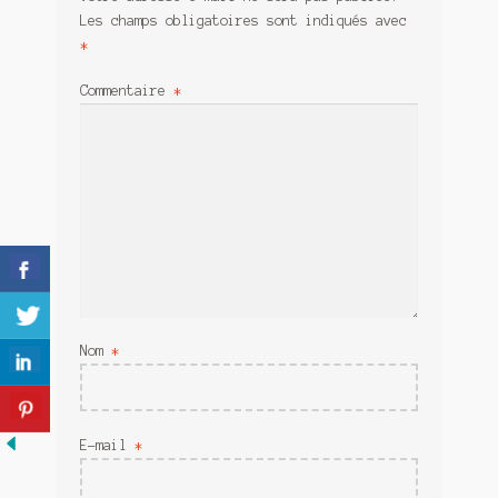
Meurtre en alternance
Les champs obligatoires sont indiqués avec
*
Meurtre sous couverture
Commentaire
*
Mon admirateur de l’avent
Mon Compte
Panier
Sans retour
Sauver ou périr
Nom
*
Une baffe et ça repart
E-mail
*