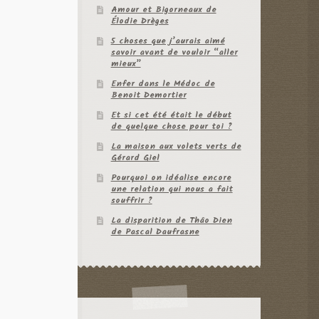
Amour et Bigorneaux de
Élodie Drèges
5 choses que j’aurais aimé
savoir avant de vouloir “aller
mieux”
Enfer dans le Médoc de
Benoit Demortier
Et si cet été était le début
de quelque chose pour toi ?
La maison aux volets verts de
Gérard Giel
Pourquoi on idéalise encore
une relation qui nous a fait
souffrir ?
La disparition de Thâo Dien
de Pascal Daufrasne