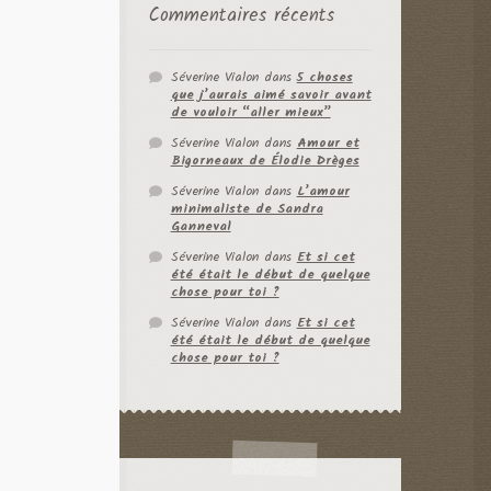
Commentaires récents
Séverine Vialon
dans
5 choses
que j’aurais aimé savoir avant
de vouloir “aller mieux”
Séverine Vialon
dans
Amour et
Bigorneaux de Élodie Drèges
Séverine Vialon
dans
L’amour
minimaliste de Sandra
Ganneval
Séverine Vialon
dans
Et si cet
été était le début de quelque
chose pour toi ?
Séverine Vialon
dans
Et si cet
été était le début de quelque
chose pour toi ?