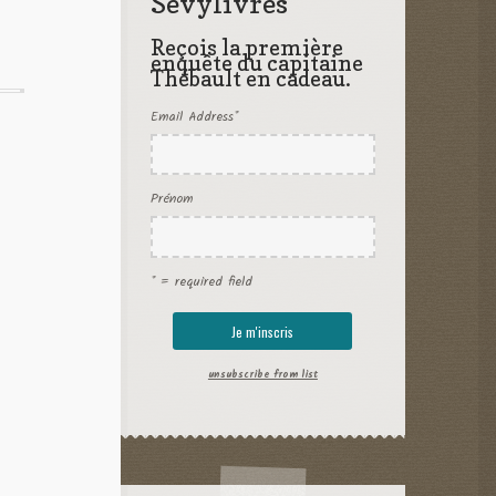
Sevylivres
Reçois la première
enquête du capitaine
Thébault en cadeau.
Email Address
*
Prénom
* = required field
unsubscribe from list