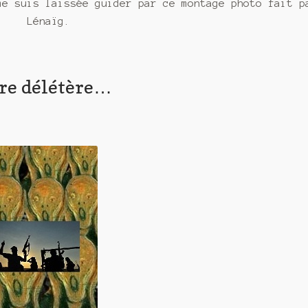
me suis laissée guider par ce montage photo fait p
Lénaïg.
re délétère…