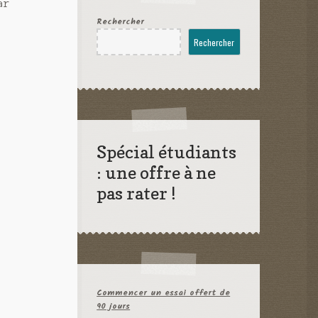
ar
Rechercher
Rechercher
Spécial étudiants
: une offre à ne
pas rater !
Commencer un essai offert de
90 jours