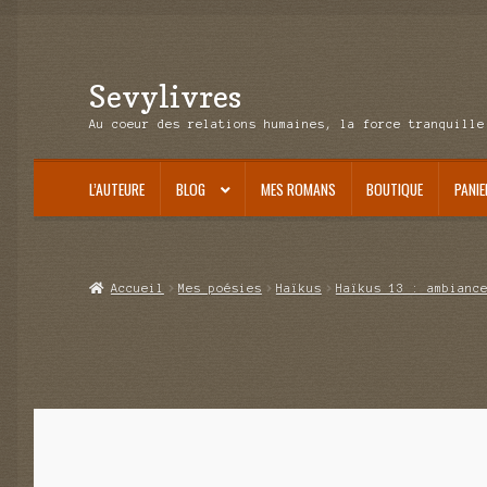
Sevylivres
Aller
Aller
à
au
Au coeur des relations humaines, la force tranquille
la
contenu
navigation
L’AUTEURE
BLOG
MES ROMANS
BOUTIQUE
PANIE
Accueil
A l’abri de la différence trilogie
Aime-moi si tu peux
Alice ça glis
De(s)tracteur réduit au silence
Enlèvement rêvé
Entre père et fils
Il fall
Accueil
Mes poésies
Haïkus
Haïkus 13 : ambianc
Marre des adultes
Mes romans
Meurtre en alternance
Meurtre sous cou
Une baffe et ça repart