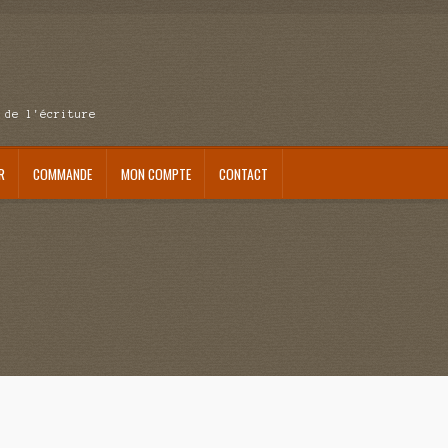
 de l'écriture
R
COMMANDE
MON COMPTE
CONTACT
se au pays du réveil
Au nom de la justice
Blog
Boutique
Commande
Contact
ait me laisser mourir
La clé du bonheur
Les boules du Père Noël
Liste de tous mes romans
verture
Mon admirateur de l’avent
Mon Compte
Panier
Sans retour
Sauver ou périr