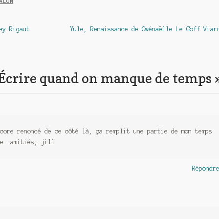
ALON
Article
ey Rigaut
Yule, Renaissance de Gwénaëlle Le Goff Viar
suivant :
Écrire quand on manque de temps
core renoncé de ce côté là, ça remplit une partie de mon temps
e… amitiés, jill
Répondr