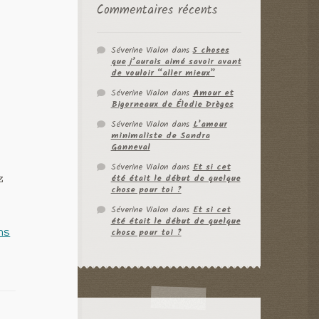
Commentaires récents
Séverine Vialon
dans
5 choses
que j’aurais aimé savoir avant
de vouloir “aller mieux”
Séverine Vialon
dans
Amour et
Bigorneaux de Élodie Drèges
Séverine Vialon
dans
L’amour
minimaliste de Sandra
Ganneval
Séverine Vialon
dans
Et si cet
été était le début de quelque
z
chose pour toi ?
Séverine Vialon
dans
Et si cet
été était le début de quelque
chose pour toi ?
ns