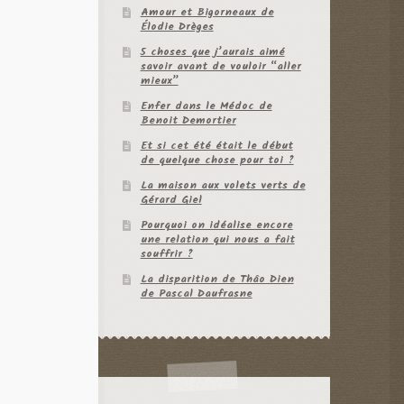
Amour et Bigorneaux de
Élodie Drèges
5 choses que j’aurais aimé
savoir avant de vouloir “aller
mieux”
Enfer dans le Médoc de
Benoit Demortier
Et si cet été était le début
de quelque chose pour toi ?
La maison aux volets verts de
Gérard Giel
Pourquoi on idéalise encore
une relation qui nous a fait
souffrir ?
La disparition de Thâo Dien
de Pascal Daufrasne