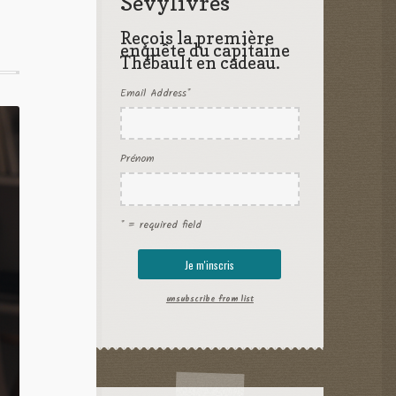
Sevylivres
Reçois la première
enquête du capitaine
Thébault en cadeau.
Email Address
*
Prénom
* = required field
unsubscribe from list