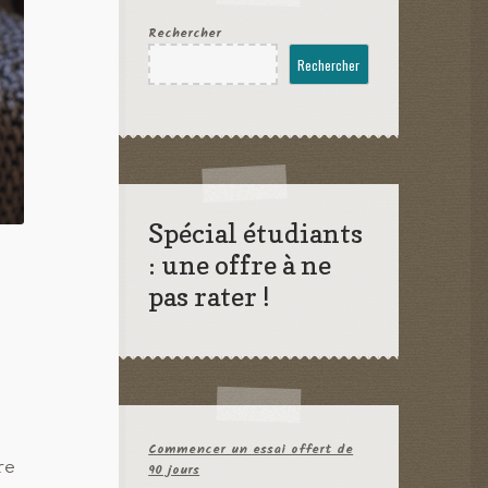
Rechercher
Rechercher
Spécial étudiants
: une offre à ne
pas rater !
Commencer un essai offert de
re
90 jours