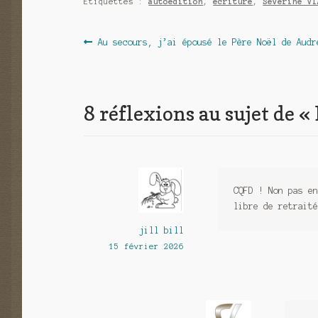
Étiquettes :
autoédition
,
écriture
,
Séverine VI
Navigation
Article
Au secours, j’ai épousé le Père Noël de Audr
précédent :
de
l’article
8 réflexions au sujet de «
CQFD ! Non pas en
libre de retraité
jill bill
15 février 2026