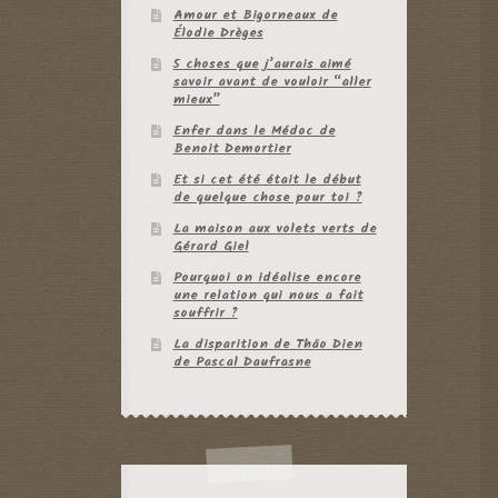
Amour et Bigorneaux de
Élodie Drèges
5 choses que j’aurais aimé
savoir avant de vouloir “aller
mieux”
Enfer dans le Médoc de
Benoit Demortier
Et si cet été était le début
de quelque chose pour toi ?
La maison aux volets verts de
Gérard Giel
Pourquoi on idéalise encore
une relation qui nous a fait
souffrir ?
La disparition de Thâo Dien
de Pascal Daufrasne