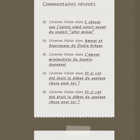
Commentaires récents
Séverine Vialon
dans
5 choses
que j’aurais aimé savoir avant
de vouloir “aller mieux”
Séverine Vialon
dans
Amour et
Bigorneaux de Élodie Drèges
Séverine Vialon
dans
L’amour
minimaliste de Sandra
Ganneval
Séverine Vialon
dans
Et si cet
été était le début de quelque
chose pour toi ?
Séverine Vialon
dans
Et si cet
été était le début de quelque
chose pour toi ?