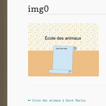
img0
Navigation
Article
Ecole des animaux à Saint Maclou.
précédent :