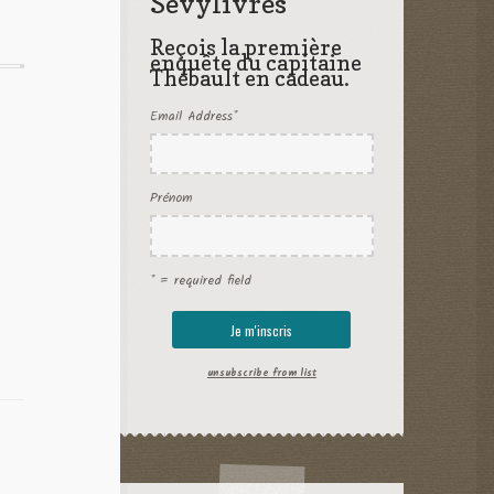
Sevylivres
Reçois la première
enquête du capitaine
Thébault en cadeau.
Email Address
*
Prénom
* = required field
unsubscribe from list