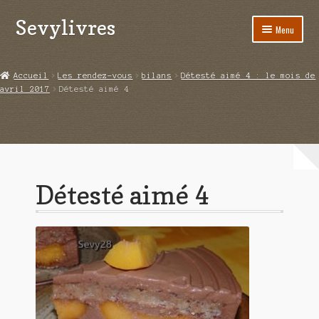
Sevylivres
Aller
Aller
Menu
à
au
la
contenu
Accueil
navigation
Accueil
Les rendez-vous
bilans
Détesté aimé 4 : le mois de
avril 2017
Détesté aimé 4
A l’abri de la différence trilogie
Aime-moi si tu peux
Alice ça glisse au pays du réveil
Détesté aimé 4
Au nom de la justice
Blog
Boutique
Commande