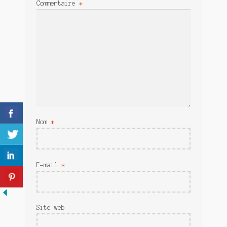
Commentaire
*
Meurtre en alternance
Meurtre sous couverture
Mon admirateur de l’avent
Mon Compte
Panier
Sans retour
Nom
*
Sauver ou périr
E-mail
*
Une baffe et ça repart
Site web