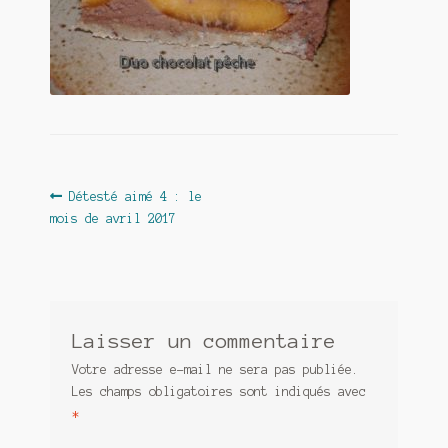
Contact
De(s)tracteur réduit au silence
Enlèvement rêvé
Entre père et fils
Il fallait me laisser mourir
Navigation
Article
Détesté aimé 4 : le
précédent :
mois de avril 2017
de
La clé du bonheur
l’article
Les boules du Père Noël
Liste de tous mes romans
Laisser un commentaire
Marre des adultes
Votre adresse e-mail ne sera pas publiée.
Les champs obligatoires sont indiqués avec
Mes romans
*