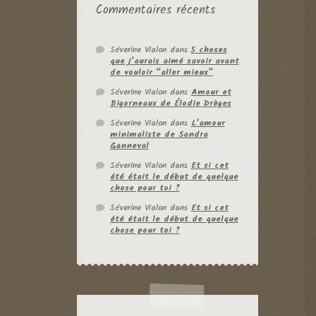
Commentaires récents
Séverine Vialon
dans
5 choses
que j’aurais aimé savoir avant
de vouloir “aller mieux”
Séverine Vialon
dans
Amour et
Bigorneaux de Élodie Drèges
Séverine Vialon
dans
L’amour
minimaliste de Sandra
Ganneval
Séverine Vialon
dans
Et si cet
été était le début de quelque
chose pour toi ?
Séverine Vialon
dans
Et si cet
été était le début de quelque
chose pour toi ?