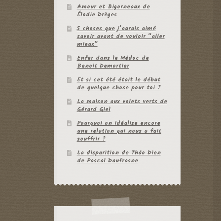
Amour et Bigorneaux de
Élodie Drèges
5 choses que j’aurais aimé
savoir avant de vouloir “aller
mieux”
Enfer dans le Médoc de
Benoit Demortier
Et si cet été était le début
de quelque chose pour toi ?
La maison aux volets verts de
Gérard Giel
Pourquoi on idéalise encore
une relation qui nous a fait
souffrir ?
La disparition de Thâo Dien
de Pascal Daufrasne