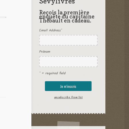
Sevylivres
Reçois la première
enquête du capitaine
Thébault en cadeau.
Email Address
*
Prénom
* = required field
unsubscribe from list