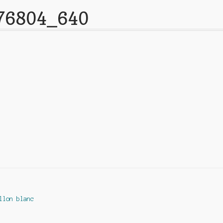
276804_640
llon blanc