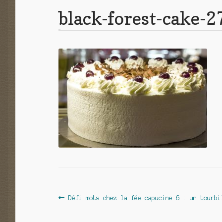
black-forest-cake-
Navigation
Article
Défi mots chez la fée capucine 6 : un tourbi
précédent :
de