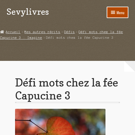
Sevylivres
Aller
Aller
Menu
à
au
la
contenu
Accueil
navigation
Accueil
Mes autres récits
Défis
Défi mots chez la fée
Capucine 3 : Imagine
Défi mots chez la fée Capucine 3
A l’abri de la différence trilogie
Aime-moi si tu peux
Alice ça glisse au pays du réveil
Défi mots chez la fée
Au nom de la justice
Capucine 3
Blog
Boutique
Commande