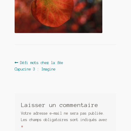
Contact
De(s)tracteur réduit au silence
Enlèvement rêvé
Entre père et fils
Il fallait me laisser mourir
Navigation
Article
Défi mots chez la fée
La clé du bonheur
précédent :
Capucine 3 : Imagine
de
l’article
Les boules du Père Noël
Liste de tous mes romans
Laisser un commentaire
Marre des adultes
Votre adresse e-mail ne sera pas publiée.
Les champs obligatoires sont indiqués avec
Mes romans
*