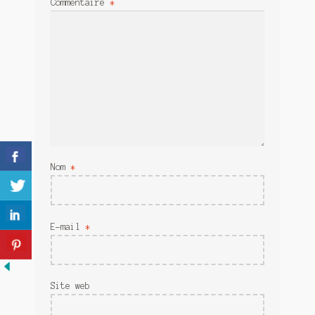
Commentaire
*
Meurtre en alternance
Meurtre sous couverture
Mon admirateur de l’avent
Mon Compte
Panier
Nom
*
Sans retour
Sauver ou périr
E-mail
*
Une baffe et ça repart
Site web