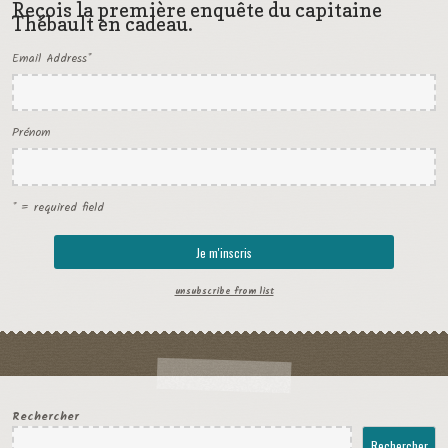
Reçois la première enquête du capitaine
Thébault en cadeau.
Email Address
*
Prénom
* = required field
unsubscribe from list
Rechercher
Rechercher