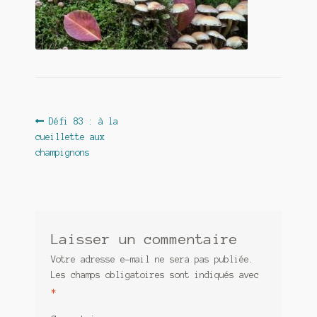
Contact
De(s)tracteur réduit au silence
Enlèvement rêvé
Entre père et fils
Navigation
Article
Défi 83 : à la
Il fallait me laisser mourir
précédent :
cueillette aux
de
champignons
La clé du bonheur
l’article
Les boules du Père Noël
Liste de tous mes romans
Laisser un commentaire
Votre adresse e-mail ne sera pas publiée.
Marre des adultes
Les champs obligatoires sont indiqués avec
*
Mes romans