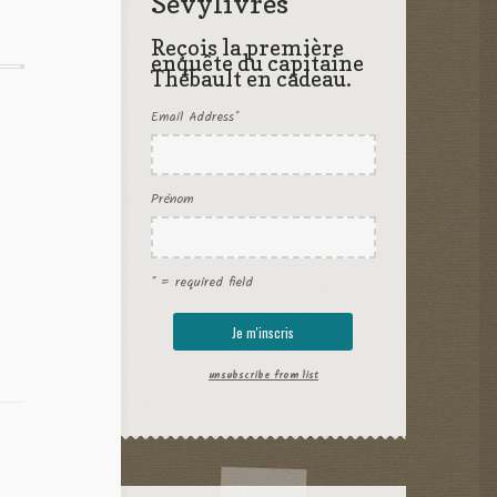
Sevylivres
Reçois la première
enquête du capitaine
Thébault en cadeau.
Email Address
*
Prénom
* = required field
unsubscribe from list