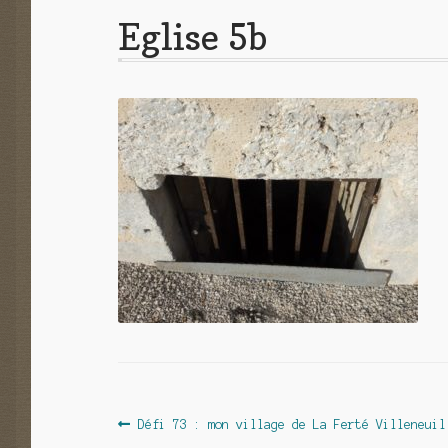
Eglise 5b
Navigation
Article
Défi 73 : mon village de La Ferté Villeneuil
précédent :