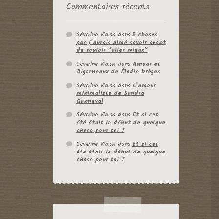
Commentaires récents
Séverine Vialon
dans
5 choses
que j’aurais aimé savoir avant
de vouloir “aller mieux”
Séverine Vialon
dans
Amour et
Bigorneaux de Élodie Drèges
Séverine Vialon
dans
L’amour
minimaliste de Sandra
Ganneval
Séverine Vialon
dans
Et si cet
été était le début de quelque
chose pour toi ?
Séverine Vialon
dans
Et si cet
été était le début de quelque
chose pour toi ?