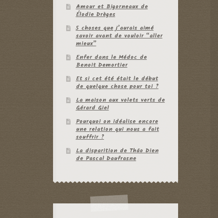
Amour et Bigorneaux de
Élodie Drèges
5 choses que j’aurais aimé
savoir avant de vouloir “aller
mieux”
Enfer dans le Médoc de
Benoit Demortier
Et si cet été était le début
de quelque chose pour toi ?
La maison aux volets verts de
Gérard Giel
Pourquoi on idéalise encore
une relation qui nous a fait
souffrir ?
La disparition de Thâo Dien
de Pascal Daufrasne