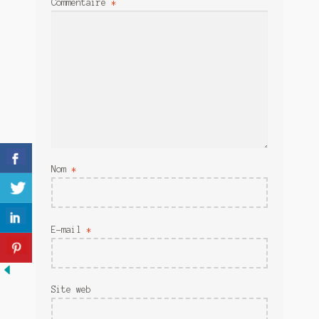
Commentaire
*
Meurtre en alternance
Meurtre sous couverture
Mon admirateur de l’avent
Mon Compte
Panier
Nom
*
Sans retour
Sauver ou périr
E-mail
*
Une baffe et ça repart
Site web