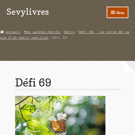
Sevylivres
Aller
Aller
Menu
à
au
la
contenu
Accueil
navigation
Accueil
Mes autres récits
Défis
Défi 69 : le cycle de la
vie d’un petit papillon
Défi 69
A l’abri de la différence trilogie
Aime-moi si tu peux
Alice ça glisse au pays du réveil
Défi 69
Au nom de la justice
Blog
Boutique
Commande