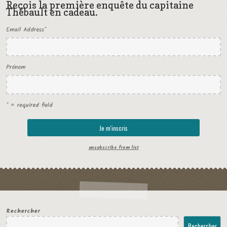
Reçois la première enquête du capitaine
Thébault en cadeau.
Email Address
*
Prénom
* = required field
unsubscribe from list
Rechercher
Rechercher