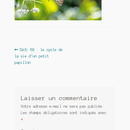
Contact
De(s)tracteur réduit au silence
Enlèvement rêvé
Entre père et fils
Navigation
Article
Défi 69 : le cycle de
Il fallait me laisser mourir
précédent :
la vie d’un petit
de
papillon
La clé du bonheur
l’article
Les boules du Père Noël
Liste de tous mes romans
Laisser un commentaire
Votre adresse e-mail ne sera pas publiée.
Marre des adultes
Les champs obligatoires sont indiqués avec
*
Mes romans