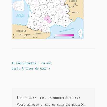
Contact
De(s)tracteur réduit au silence
Enlèvement rêvé
Entre père et fils
Il fallait me laisser mourir
La clé du bonheur
Navigation
Article
Cartographie : où est
Les boules du Père Noël
précédent :
parti A fleur de cœur ?
de
Liste de tous mes romans
l’article
Marre des adultes
Laisser un commentaire
Mes romans
Votre adresse e-mail ne sera pas publiée.