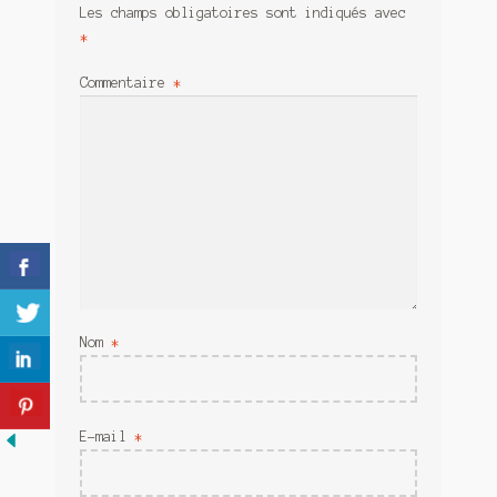
Meurtre en alternance
Les champs obligatoires sont indiqués avec
*
Meurtre sous couverture
Commentaire
*
Mon admirateur de l’avent
Mon Compte
Panier
Sans retour
Sauver ou périr
Nom
*
Une baffe et ça repart
E-mail
*