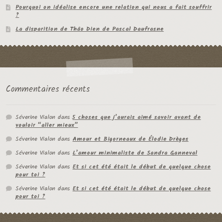
Pourquoi on idéalise encore une relation qui nous a fait souffrir
?
La disparition de Thâo Dien de Pascal Daufrasne
Commentaires récents
Séverine Vialon
dans
5 choses que j’aurais aimé savoir avant de
vouloir “aller mieux”
Séverine Vialon
dans
Amour et Bigorneaux de Élodie Drèges
Séverine Vialon
dans
L’amour minimaliste de Sandra Ganneval
Séverine Vialon
dans
Et si cet été était le début de quelque chose
pour toi ?
Séverine Vialon
dans
Et si cet été était le début de quelque chose
pour toi ?