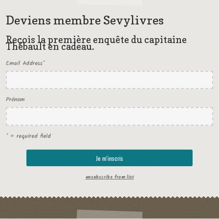
Deviens membre Sevylivres
Reçois la première enquête du capitaine
Thébault en cadeau.
Email Address
*
Prénom
* = required field
unsubscribe from list