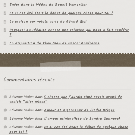
Enfer dans le Médoc de Benoit Demortier
Et si cet été était le début de quelque chose pour toi ?
La maison aux volets verts de Gérard Giel
Pourquoi on idéalise encore une relation qui nous a fait souffrir
?
La disparition de Thâo Dien de Pascal Daufrasne
Commentaires récents
Séverine Vialon
dans
5 choses que j’aurais aimé savoir avant de
vouloir “aller mieux”
Séverine Vialon
dans
Amour et Bigorneaux de Élodie Drèges
Séverine Vialon
dans
L’amour minimaliste de Sandra Ganneval
Séverine Vialon
dans
Et si cet été était le début de quelque chose
pour toi ?