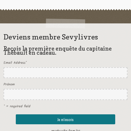
Deviens membre Sevylivres
Reçois la première enquête du capitaine
Thébault en cadeau.
Email Address
*
Prénom
* = required field
unsubscribe from list