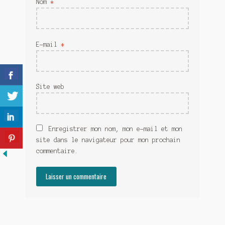
Nom
*
Meurtre en alternance
Meurtre sous couverture
E-mail
*
Mon admirateur de l’avent
Mon Compte
Site web
Panier
Sans retour
Enregistrer mon nom, mon e-mail et mon
site dans le navigateur pour mon prochain
Sauver ou périr
commentaire.
Une baffe et ça repart