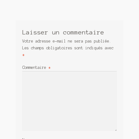
Contact
De(s)tracteur réduit au silence
Enlèvement rêvé
Laisser un commentaire
Votre adresse e-mail ne sera pas publiée.
Entre père et fils
Les champs obligatoires sont indiqués avec
*
Il fallait me laisser mourir
Commentaire
*
La clé du bonheur
Les boules du Père Noël
Liste de tous mes romans
Marre des adultes
Mes romans