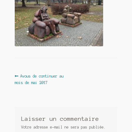
Contact
De(s)tracteur réduit au silence
Enlèvement rêvé
Entre père et fils
Il fallait me laisser mourir
La clé du bonheur
Navigation
Article
Avous de continuer au
Les boules du Père Noël
précédent :
mois de mai 2017
de
l’article
Liste de tous mes romans
Marre des adultes
Laisser un commentaire
Mes romans
Votre adresse e-mail ne sera pas publiée.