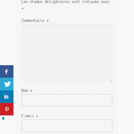
Les champs obligatoires sont indiqués avec
Meurtre en alternance
*
Meurtre sous couverture
Commentaire
*
Mon admirateur de l’avent
Mon Compte
Panier
Sans retour
Sauver ou périr
Nom
*
Une baffe et ça repart
E-mail
*