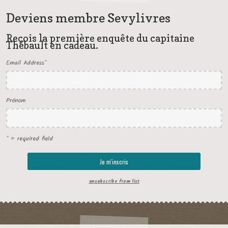
Deviens membre Sevylivres
Reçois la première enquête du capitaine
Thébault en cadeau.
Email Address
*
Prénom
* = required field
unsubscribe from list