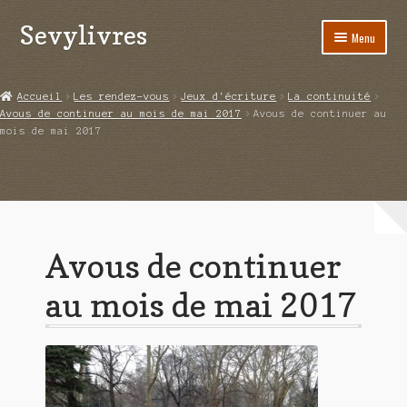
Sevylivres
Aller
Aller
Menu
à
au
la
contenu
Accueil
navigation
Accueil
Les rendez-vous
Jeux d'écriture
La continuité
Avous de continuer au mois de mai 2017
Avous de continuer au
A l’abri de la différence trilogie
mois de mai 2017
Aime-moi si tu peux
Alice ça glisse au pays du réveil
Au nom de la justice
Avous de continuer
Blog
au mois de mai 2017
Boutique
Commande