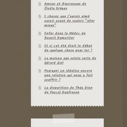
Amour et Bigorneaux de
Élodie Drèges
5 choses que j’aurais aimé
savoir avant de vouloir “aller
mieux”
Enfer dans le Médoc de
Benoit Demortier
Et si cet été était le début
de quelque chose pour toi ?
La maison aux volets verts de
Gérard Giel
Pourquoi on idéalise encore
une relation qui nous a fait
souffrir ?
La disparition de Thâo Dien
de Pascal Daufrasne