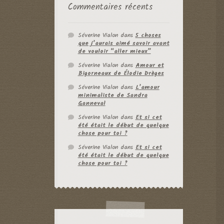
Commentaires récents
Séverine Vialon
dans
5 choses
que j’aurais aimé savoir avant
de vouloir “aller mieux”
Séverine Vialon
dans
Amour et
Bigorneaux de Élodie Drèges
Séverine Vialon
dans
L’amour
minimaliste de Sandra
Ganneval
Séverine Vialon
dans
Et si cet
été était le début de quelque
chose pour toi ?
Séverine Vialon
dans
Et si cet
été était le début de quelque
chose pour toi ?