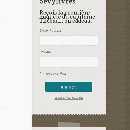
Sevylivres
Reçois la première
enquête du capitaine
Thébault en cadeau.
Email Address
*
Prénom
* = required field
unsubscribe from list