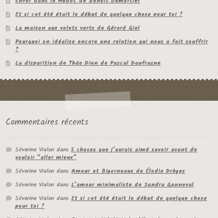
Enfer dans le Médoc de Benoit Demortier
Et si cet été était le début de quelque chose pour toi ?
La maison aux volets verts de Gérard Giel
Pourquoi on idéalise encore une relation qui nous a fait souffrir
?
La disparition de Thâo Dien de Pascal Daufrasne
Commentaires récents
Séverine Vialon
dans
5 choses que j’aurais aimé savoir avant de
vouloir “aller mieux”
Séverine Vialon
dans
Amour et Bigorneaux de Élodie Drèges
Séverine Vialon
dans
L’amour minimaliste de Sandra Ganneval
Séverine Vialon
dans
Et si cet été était le début de quelque chose
pour toi ?