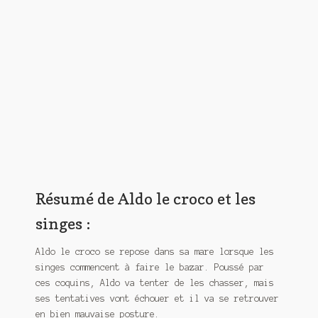
Meurtre en alternance
Meurtre sous couverture
Mon admirateur de l’avent
Mon Compte
Panier
Sans retour
Résumé de Aldo le croco et les
Sauver ou périr
singes :
Une baffe et ça repart
Aldo le croco se repose dans sa mare lorsque les
singes commencent à faire le bazar. Poussé par
ces coquins, Aldo va tenter de les chasser, mais
ses tentatives vont échouer et il va se retrouver
en bien mauvaise posture.