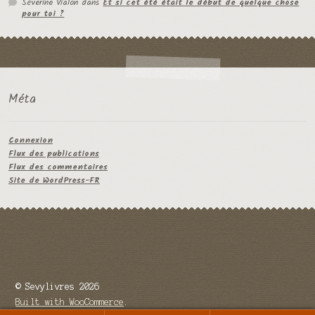
Séverine Vialon
dans
Et si cet été était le début de quelque chose
pour toi ?
Méta
Connexion
Flux des publications
Flux des commentaires
Site de WordPress-FR
© Sevylivres 2026
Built with WooCommerce
.