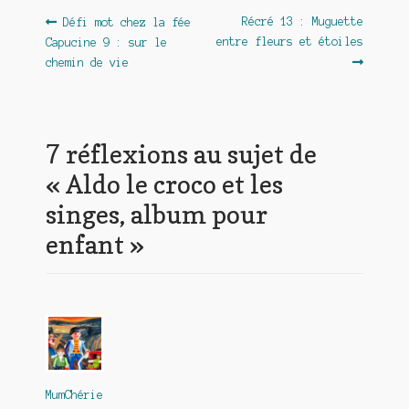
Navigation
Article
Article
Récré 13 : Muguette
Défi mot chez la fée
précédent :
suivant :
entre fleurs et étoiles
Capucine 9 : sur le
de
chemin de vie
l’article
7 réflexions au sujet de
«
Aldo le croco et les
singes, album pour
enfant
»
MumChérie