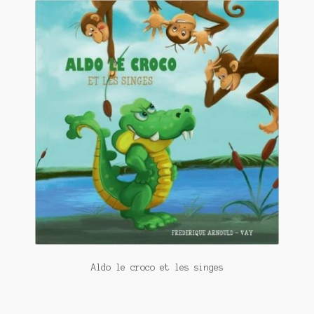
Contact
De(s)tracteur réduit au silence
Enlèvement rêvé
Entre père et fils
Il fallait me laisser mourir
La clé du bonheur
Les boules du Père Noël
Liste de tous mes romans
Marre des adultes
Aldo le croco et les singes
Mes romans