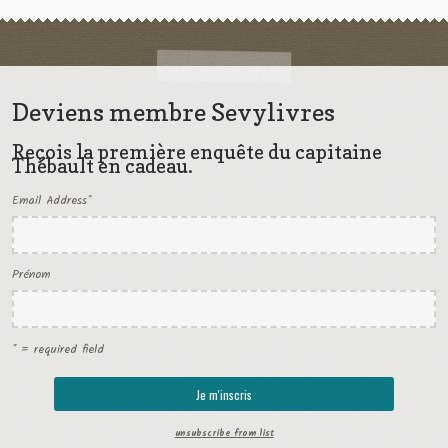
Deviens membre Sevylivres
Reçois la première enquête du capitaine
Thébault en cadeau.
Email Address
*
Prénom
* = required field
unsubscribe from list