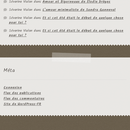
Séverine Vialon
dans
Amour et Bigorneaux de Élodie Drèges
Séverine Vialon
dans
L’amour minimaliste de Sandra Ganneval
Séverine Vialon
dans
Et si cet été était le début de quelque chose
pour toi ?
Séverine Vialon
dans
Et si cet été était le début de quelque chose
pour toi ?
Méta
Connexion
Flux des publications
Flux des commentaires
Site de WordPress-FR