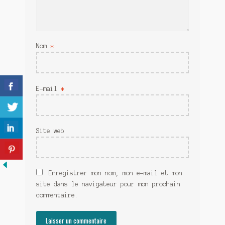
Meurtre en alternance
Meurtre sous couverture
Nom
*
Mon admirateur de l’avent
Mon Compte
E-mail
*
Panier
Sans retour
Site web
Sauver ou périr
Une baffe et ça repart
Enregistrer mon nom, mon e-mail et mon
site dans le navigateur pour mon prochain
commentaire.