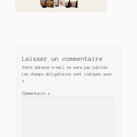
Contact
De(s)tracteur réduit au silence
Enlèvement rêvé
Entre père et fils
Il fallait me laisser mourir
Laisser un commentaire
Votre adresse e-mail ne sera pas publiée.
La clé du bonheur
Les champs obligatoires sont indiqués avec
*
Les boules du Père Noël
Commentaire
*
Liste de tous mes romans
Marre des adultes
Mes romans