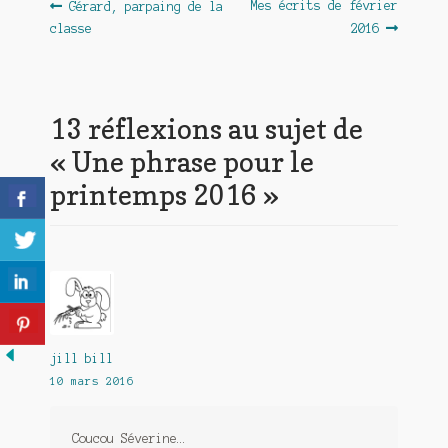
Navigation
Article
Article
Mes écrits de février
Gérard, parpaing de la
précédent :
suivant :
classe
2016
de
l’article
13 réflexions au sujet de
«
Une phrase pour le
printemps 2016
»
jill bill
10 mars 2016
Coucou Séverine…