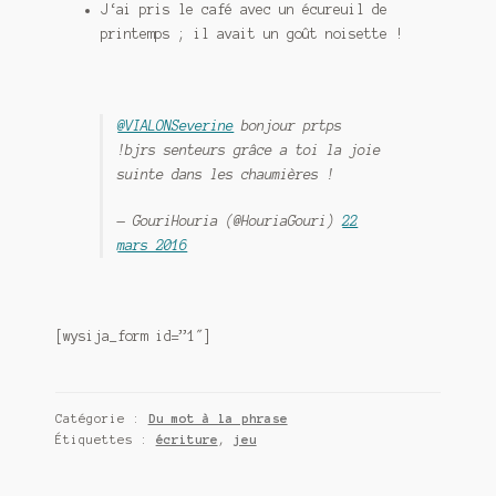
J
‘ai pris le café avec un écureuil de
printemps ; il avait un goût noisette !
@VIALONSeverine
bonjour prtps
!bjrs senteurs grâce a toi la joie
suinte dans les chaumières !
— GouriHouria (@HouriaGouri)
22
mars 2016
[wysija_form id=”1″]
Catégorie :
Du mot à la phrase
Étiquettes :
écriture
,
jeu