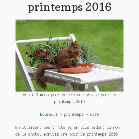
Contact
printemps 2016
De(s)tracteur réduit au silence
Enlèvement rêvé
Entre père et fils
Il fallait me laisser mourir
La clé du bonheur
Les boules du Père Noël
Voici 3 mots pour écrire une phrase pour le
Liste de tous mes romans
printemps 2016
Marre des adultes
Écureuil
– printemps – café
En utilisant ces 3 mots et en vous aidant ou non
Mes romans
de la photo, écrivez une pour le printemps 2016