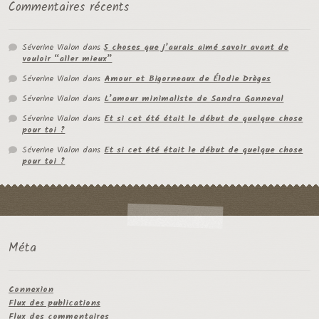
Commentaires récents
Séverine Vialon
dans
5 choses que j’aurais aimé savoir avant de
vouloir “aller mieux”
Séverine Vialon
dans
Amour et Bigorneaux de Élodie Drèges
Séverine Vialon
dans
L’amour minimaliste de Sandra Ganneval
Séverine Vialon
dans
Et si cet été était le début de quelque chose
pour toi ?
Séverine Vialon
dans
Et si cet été était le début de quelque chose
pour toi ?
Méta
Connexion
Flux des publications
Flux des commentaires