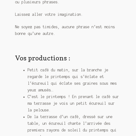
ou plusieurs phrases.
Meurtre en alternance
Laissez aller votre imagination.
Meurtre sous couverture
Ne soyez pas timides, aucune phrase n’est moins
Mon admirateur de l’avent
bonne qu’une autre.
Mon Compte
Vos productions :
Panier
Petit café du matin, sur la branche je
Sans retour
regarde le printemps qui s’éclate et
l’écureuil qui éclate ses graines sous mes
Sauver ou périr
yeux amusés…
C’est le printemps ! En prenant le café sur
Une baffe et ça repart
ma terrasse je vois un petit écureuil sur
la pelouse.
De la terrasse d’un café, dressé sur une
table, un écureuil chante l’arrivée des
premiers rayons de soleil du printemps qui