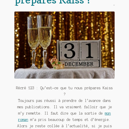
Contact
De(s)tracteur réduit au silence
Enlèvement rêvé
Entre père et fils
Il fallait me laisser mourir
La clé du bonheur
Les boules du Père Noël
Récré 123 : Qu’est-ce que tu nous prépares Kaiss
Liste de tous mes romans
?
Toujours pas réussi à prendre de l’avance dans
Marre des adultes
mes publications. Il va vraiment falloir que je
m’y remette. Il faut dire que la sortie de
mon
Mes romans
roman
m’a pris beaucoup de temps et d’énergie.
Alors je reste collée à l’actualité, si je puis