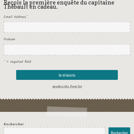
Reçois la première enquête du capitaine
Thébault en cadeau.
Email Address
*
Prénom
* = required field
unsubscribe from list
Rechercher
Rechercher