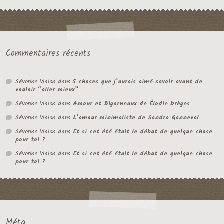
Commentaires récents
Séverine Vialon
dans
5 choses que j’aurais aimé savoir avant de
vouloir “aller mieux”
Séverine Vialon
dans
Amour et Bigorneaux de Élodie Drèges
Séverine Vialon
dans
L’amour minimaliste de Sandra Ganneval
Séverine Vialon
dans
Et si cet été était le début de quelque chose
pour toi ?
Séverine Vialon
dans
Et si cet été était le début de quelque chose
pour toi ?
Méta