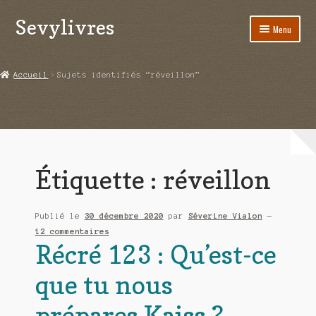
Sevylivres
Aller
Aller
Menu
à
au
la
contenu
Accueil
navigation
Accueil
Sujets identifiés “réveillon”
A l’abri de la différence trilogie
Aime-moi si tu peux
Alice ça glisse au pays du réveil
Étiquette :
réveillon
Au nom de la justice
Publié le
30 décembre 2020
par
Séverine Vialon
—
Blog
12 commentaires
Récré 123 : Qu’est-ce
Boutique
que tu nous
Commande
prépares Kaiss ?