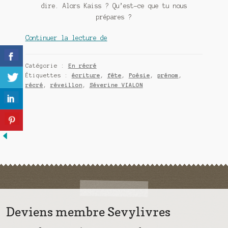
Meurtre en alternance
dire. Alors Kaiss ? Qu’est-ce que tu nous
prépares ?
Meurtre sous couverture
Récré
Continuer la lecture de
123
Mon admirateur de l’avent
:
Catégorie :
En récré
Qu’est-
Étiquettes :
écriture
,
fête
,
Poésie
,
prénom
,
Mon Compte
ce
récré
,
réveillon
,
Séverine VIALON
que
Panier
tu
nous
Sans retour
prépares
Kaiss
Sauver ou périr
?
Une baffe et ça repart
Deviens membre Sevylivres