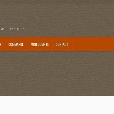
 de l'écriture
R
COMMANDE
MON COMPTE
CONTACT
se au pays du réveil
Au nom de la justice
Blog
Boutique
Commande
Contact
ait me laisser mourir
La clé du bonheur
Les boules du Père Noël
Liste de tous mes romans
verture
Mon admirateur de l’avent
Mon Compte
Panier
Sans retour
Sauver ou périr