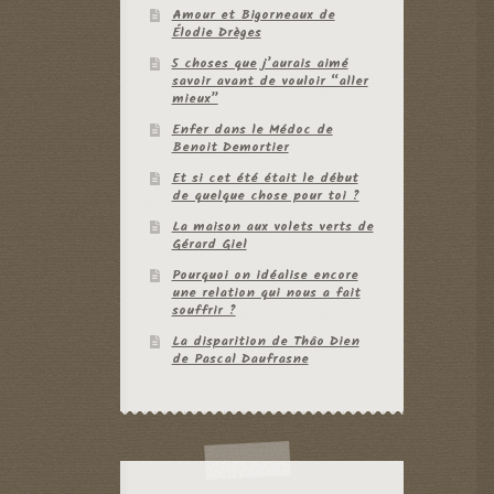
Amour et Bigorneaux de
Élodie Drèges
5 choses que j’aurais aimé
savoir avant de vouloir “aller
mieux”
Enfer dans le Médoc de
Benoit Demortier
Et si cet été était le début
de quelque chose pour toi ?
La maison aux volets verts de
Gérard Giel
Pourquoi on idéalise encore
une relation qui nous a fait
souffrir ?
La disparition de Thâo Dien
de Pascal Daufrasne