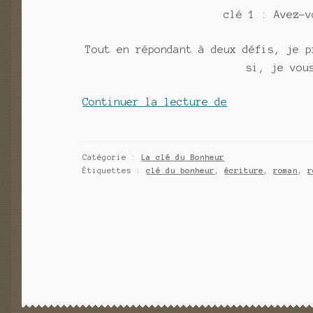
clé 1 : Avez-v
Tout en répondant à deux défis, je p
si, je vou
clé
Continuer la lecture de
1
:
Avez-
Catégorie :
La clé du Bonheur
Étiquettes :
clé du bonheur
,
écriture
,
roman
,
r
vous
trouvé
la
clé
du
bonheur
?