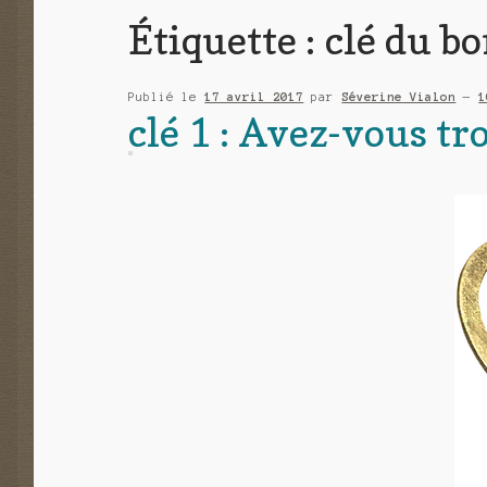
Étiquette :
clé du b
Publié le
17 avril 2017
par
Séverine Vialon
—
1
clé 1 : Avez-vous tr