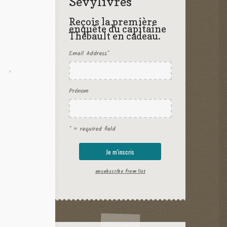
Sevylivres
Reçois la première
enquête du capitaine
Thébault en cadeau.
Email Address
*
Prénom
* = required field
unsubscribe from list