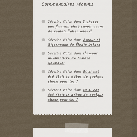
Commentaires récents
Séverine Vialon
dans
5 choses
que j’aurais aimé savoir avant
de vouloir “aller mieux”
Séverine Vialon
dans
Amour et
Bigorneaux de Élodie Drèges
Séverine Vialon
dans
L’amour
minimaliste de Sandra
Ganneval
Séverine Vialon
dans
Et si cet
été était le début de quelque
chose pour toi ?
Séverine Vialon
dans
Et si cet
été était le début de quelque
chose pour toi ?