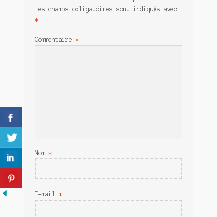
Meurtre en alternance
Les champs obligatoires sont indiqués avec
*
Meurtre sous couverture
Commentaire
*
Mon admirateur de l’avent
Mon Compte
Panier
Sans retour
Sauver ou périr
Nom
*
Une baffe et ça repart
E-mail
*