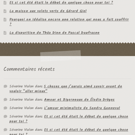
Et si cet été était le début de quelque chose pour toi ?
La maison aux volets verts de Gérard Giel
Pourquoi on idéalise encore une relation qui nous a fait souffrir
?
La disparition de Thâo Dien de Pascal Daufrasne
Commentaires récents
Séverine Vialon
dans
5 choses que j’aurais aimé savoir avant de
vouloir “aller mieux”
Séverine Vialon
dans
Amour et Bigorneaux de Élodie Drèges
Séverine Vialon
dans
L’amour minimaliste de Sandra Ganneval
Séverine Vialon
dans
Et si cet été était le début de quelque chose
pour toi ?
Séverine Vialon
dans
Et si cet été était le début de quelque chose
pour toi ?