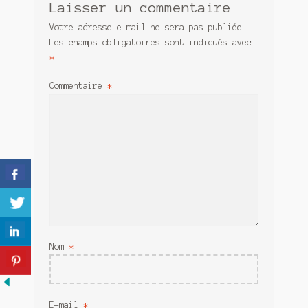
Laisser un commentaire
Meurtre en alternance
Votre adresse e-mail ne sera pas publiée.
Meurtre sous couverture
Les champs obligatoires sont indiqués avec
*
Mon admirateur de l’avent
Commentaire
*
Mon Compte
Panier
Sans retour
Sauver ou périr
Une baffe et ça repart
Nom
*
E-mail
*