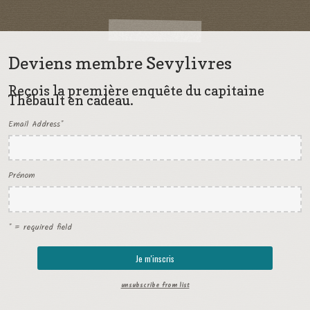
Deviens membre Sevylivres
Reçois la première enquête du capitaine
Thébault en cadeau.
Email Address
*
Prénom
* = required field
unsubscribe from list