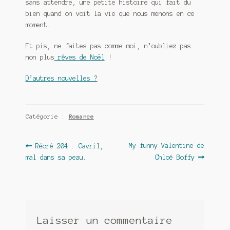
sans attendre, une petite histoire qui fait du
bien quand on voit la vie que nous menons en ce
moment.
Et pis, ne faites pas comme moi, n’oubliez pas
non plus
rêves de Noël
!
D’autres nouvelles ?
Catégorie :
Romance
Navigation
Article
Article
My funny Valentine de
Récré 204 : Gavril,
précédent :
suivant :
mal dans sa peau.
Chloé Boffy
de
l’article
Laisser un commentaire