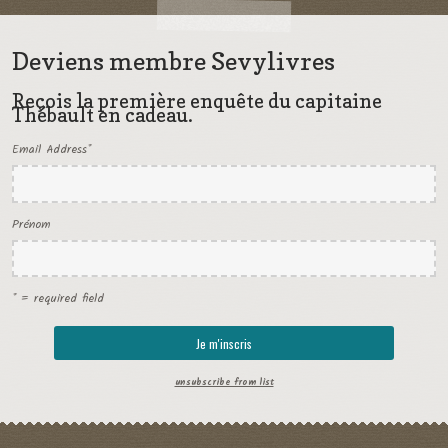
Deviens membre Sevylivres
Reçois la première enquête du capitaine
Thébault en cadeau.
Email Address
*
Prénom
* = required field
unsubscribe from list