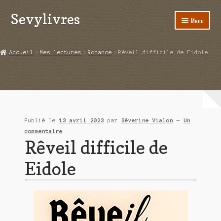
Sevylivres
Aller
Aller
Menu
à
au
la
contenu
Accueil
navigation
Accueil
Mes lectures
Romance
Rêveil difficile de Eidole
A l’abri de la différence trilogie
Aime-moi si tu peux
Alice ça glisse au pays du réveil
Publié le
13 avril 2023
par
Séverine Vialon
—
Un
Au nom de la justice
commentaire
Rêveil difficile de
Blog
Eidole
Boutique
Commande