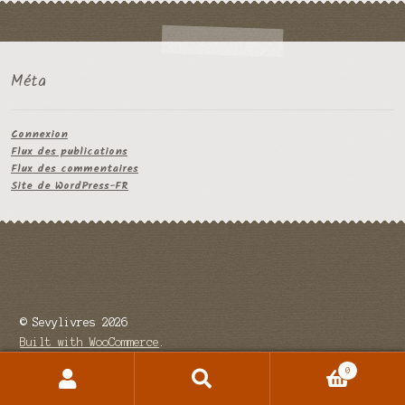
Méta
Connexion
Flux des publications
Flux des commentaires
Site de WordPress-FR
© Sevylivres 2026
Built with WooCommerce
.
0
Recherche
Recherche
pour :