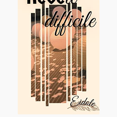
Contact
De(s)tracteur réduit au silence
Enlèvement rêvé
Entre père et fils
Il fallait me laisser mourir
La clé du bonheur
Les boules du Père Noël
Liste de tous mes romans
Marre des adultes
Mes romans