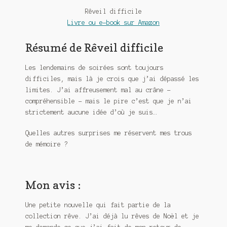
Meurtre en alternance
Rêveil difficile
Livre ou e-book sur Amazon
Meurtre sous couverture
Résumé de Rêveil difficile
Mon admirateur de l’avent
Les lendemains de soirées sont toujours
Mon Compte
difficiles, mais là je crois que j’ai dépassé les
limites. J’ai affreusement mal au crâne –
Panier
compréhensible – mais le pire c’est que je n’ai
strictement aucune idée d’où je suis…
Sans retour
Quelles autres surprises me réservent mes trous
de mémoire ?
Sauver ou périr
Une baffe et ça repart
Mon avis :
Une petite nouvelle qui fait partie de la
collection rêve. J’ai déjà lu rêves de Noël et je