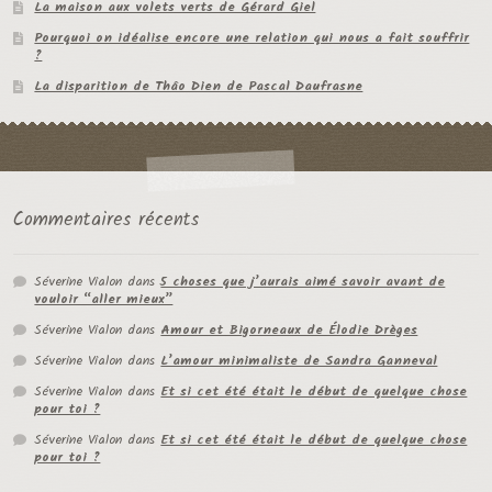
La maison aux volets verts de Gérard Giel
Pourquoi on idéalise encore une relation qui nous a fait souffrir
?
La disparition de Thâo Dien de Pascal Daufrasne
Commentaires récents
Séverine Vialon
dans
5 choses que j’aurais aimé savoir avant de
vouloir “aller mieux”
Séverine Vialon
dans
Amour et Bigorneaux de Élodie Drèges
Séverine Vialon
dans
L’amour minimaliste de Sandra Ganneval
Séverine Vialon
dans
Et si cet été était le début de quelque chose
pour toi ?
Séverine Vialon
dans
Et si cet été était le début de quelque chose
pour toi ?