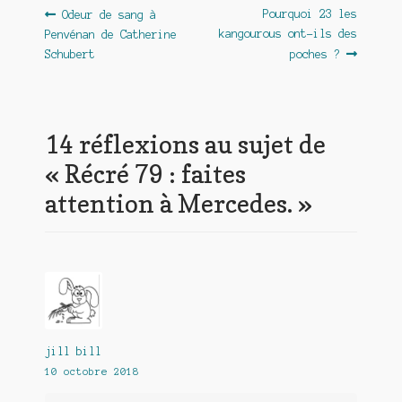
Navigation
Article
Article
Pourquoi 23 les
Odeur de sang à
précédent :
suivant :
kangourous ont-ils des
Penvénan de Catherine
de
Schubert
poches ?
l’article
14 réflexions au sujet de
«
Récré 79 : faites
attention à Mercedes.
»
jill bill
10 octobre 2018