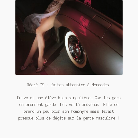
Contact
De(s)tracteur réduit au silence
Enlèvement rêvé
Entre père et fils
Il fallait me laisser mourir
La clé du bonheur
Les boules du Père Noël
Récré 79 : faites attention à Mercedes.
En voici une élève bien singulière… Que les gars
Liste de tous mes romans
en prennent garde… Les voilà prévenus. Elle se
prend un peu pour son homonyme mais ferait
Marre des adultes
presque plus de dégâts sur la gente masculine !
Mes romans