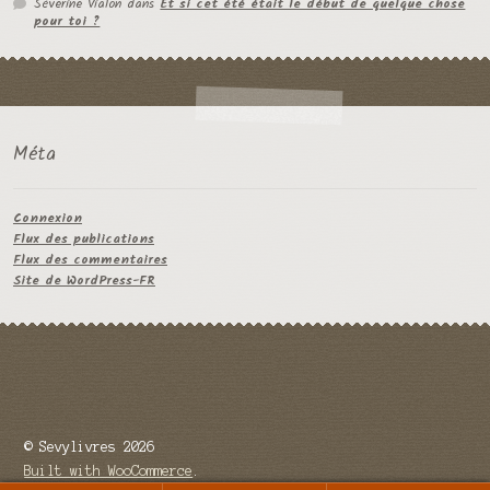
Séverine Vialon
dans
Et si cet été était le début de quelque chose
pour toi ?
Méta
Connexion
Flux des publications
Flux des commentaires
Site de WordPress-FR
© Sevylivres 2026
Built with WooCommerce
.