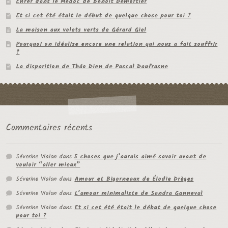
Enfer dans le Médoc de Benoit Demortier
Et si cet été était le début de quelque chose pour toi ?
La maison aux volets verts de Gérard Giel
Pourquoi on idéalise encore une relation qui nous a fait souffrir
?
La disparition de Thâo Dien de Pascal Daufrasne
Commentaires récents
Séverine Vialon
dans
5 choses que j’aurais aimé savoir avant de
vouloir “aller mieux”
Séverine Vialon
dans
Amour et Bigorneaux de Élodie Drèges
Séverine Vialon
dans
L’amour minimaliste de Sandra Ganneval
Séverine Vialon
dans
Et si cet été était le début de quelque chose
pour toi ?