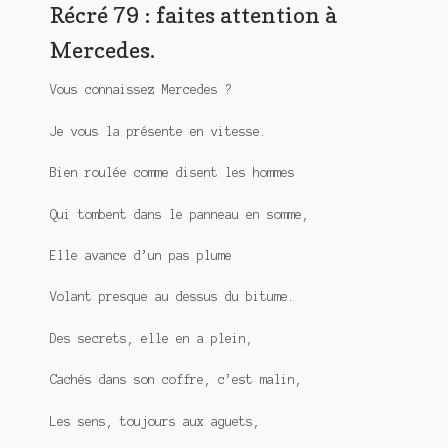
Récré 79 : faites attention à
Meurtre en alternance
Mercedes.
Meurtre sous couverture
Vous connaissez Mercedes ?
Mon admirateur de l’avent
Je vous la présente en vitesse.
Mon Compte
Bien roulée comme disent les hommes
Panier
Qui tombent dans le panneau en somme,
Sans retour
Elle avance d’un pas plume
Sauver ou périr
Volant presque au dessus du bitume.
Une baffe et ça repart
Des secrets, elle en a plein,
Cachés dans son coffre, c’est malin,
Les sens, toujours aux aguets,