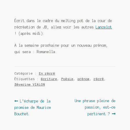
Écrit dans le cadre du melting pot de la cour de
récréation de JB, allez voir les autres
Lancelot
! (après midi).
A la semaine prochaine pour un nouveau prénom,
qui sera : Romanella.
Catégorie :
En récré
Étiquettes :
écriture
,
Poésie
,
prénom
,
récré
,
Séverine VIALON
Navigation
Article
Article
Une phrase pleine de
L’écharpe de la
précédent :
suivant :
passion, est-ce
promise de Maurice
de
Bouchet
pertinent ?
l’article