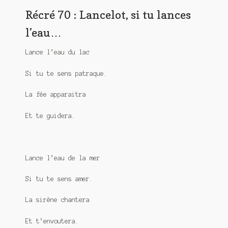
Meurtre en alternance
Récré 70 : Lancelot, si tu lances
l’eau…
Meurtre sous couverture
Mon admirateur de l’avent
Lance l’eau du lac
Si tu te sens patraque.
Mon Compte
La fée apparaitra
Panier
Et te guidera.
Sans retour
Sauver ou périr
Lance l’eau de la mer
Une baffe et ça repart
Si tu te sens amer.
La sirène chantera
Et t’envoutera.