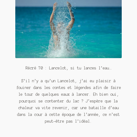
Contact
De(s)tracteur réduit au silence
Enlèvement rêvé
Entre père et fils
Il fallait me laisser mourir
Récré 70 : Lancelot, si tu lances l’eau…
La clé du bonheur
S’il n’y a qu’un Lancelot, j’ai eu plaisir à
Les boules du Père Noël
fouiner dans les contes et légendes afin de faire
le tour de quelques eaux à lancer. Eh bien oui,
Liste de tous mes romans
pourquoi se contenter du lac ? J’espère que la
chaleur va vite revenir, car une bataille d’eau
Marre des adultes
dans la cour à cette époque de l’année, ce n’est
peut-être pas l’idéal.
Mes romans