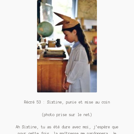
Contact
De(s)tracteur réduit au silence
Enlèvement rêvé
Entre père et fils
Il fallait me laisser mourir
La clé du bonheur
Les boules du Père Noël
Liste de tous mes romans
Récré 53 : Sixtine, punie et mise au coin
Marre des adultes
(photo prise sur le net)
Mes romans
Ah Sixtine, tu as été dure avec moi, j’espère que
pour cette fois, la maîtresse me pardonnera. Je