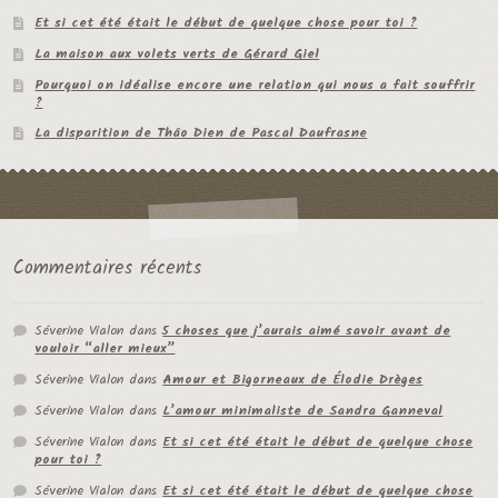
Et si cet été était le début de quelque chose pour toi ?
La maison aux volets verts de Gérard Giel
Pourquoi on idéalise encore une relation qui nous a fait souffrir
?
La disparition de Thâo Dien de Pascal Daufrasne
Commentaires récents
Séverine Vialon
dans
5 choses que j’aurais aimé savoir avant de
vouloir “aller mieux”
Séverine Vialon
dans
Amour et Bigorneaux de Élodie Drèges
Séverine Vialon
dans
L’amour minimaliste de Sandra Ganneval
Séverine Vialon
dans
Et si cet été était le début de quelque chose
pour toi ?
Séverine Vialon
dans
Et si cet été était le début de quelque chose