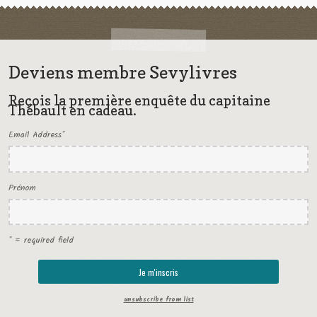
Deviens membre Sevylivres
Reçois la première enquête du capitaine
Thébault en cadeau.
Email Address
*
Prénom
* = required field
unsubscribe from list