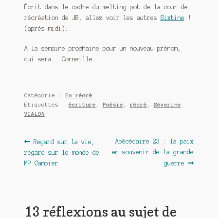
Écrit dans le cadre du melting pot de la cour de
récréation de JB, allez voir les autres
Sixtine
!
(après midi).
A la semaine prochaine pour un nouveau prénom,
qui sera : Corneille.
Catégorie :
En récré
Étiquettes :
écriture
,
Poésie
,
récré
,
Séverine
VIALON
Navigation
Article
Article
Abécédaire 23 : la paix
Regard sur la vie,
précédent :
suivant :
en souvenir de la grande
regard sur le monde de
de
MP Gambier
guerre
l’article
13 réflexions au sujet de