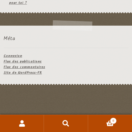
pour toi ?
Méta
Connexion
Flux des publications
Flux des commentaires
Site de WordPress-FR
© Sevylivres 2026
0
Built with WooCommerce
.
Recherche
Recherche
pour :