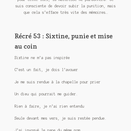
Meurtre en alternance
suis consciente de devoir subir la punition, mais
que cela s’efface très vite des mémoires…
Meurtre sous couverture
Mon admirateur de l’avent
Récré 53 : Sixtine, punie et mise
Mon Compte
au coin
Panier
Sixtine ne m’a pas inspirée
C’est un fait, je dois l’avouer
Sans retour
Je me suis rendue à la chapelle pour prier
Sauver ou périr
Un dieu qui pourrait me guider.
Une baffe et ça repart
Rien à faire, je n’ai rien entendu
Seule devant mes vers, je suis restée pendue.
J’ai invoqué le pape du même nom,