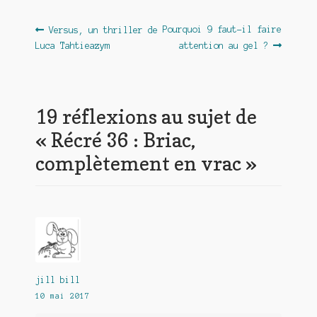
Navigation
Article
Article
Pourquoi 9 faut-il faire
Versus, un thriller de
précédent :
suivant :
Luca Tahtieazym
attention au gel ?
de
l’article
19 réflexions au sujet de
«
Récré 36 : Briac,
complètement en vrac
»
jill bill
10 mai 2017