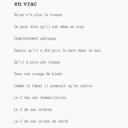
en vrac
Meurtre en alternance
Briac n’a plus la niaque
Meurtre sous couverture
On peut dire qu’il est même en vrac
Mon admirateur de l’avent
Complètement patraque
Mon Compte
Depuis qu’il a été pris la main dans le sac,
Panier
Qu’il a pris une claque
Sans retour
Dans son visage de black.
Sauver ou périr
Comme le tabac il aimerait qu’on oublie
Une baffe et ça repart
Le C des ses chamailleries
Le C de ses colères
Le C de ses crises de nerfs