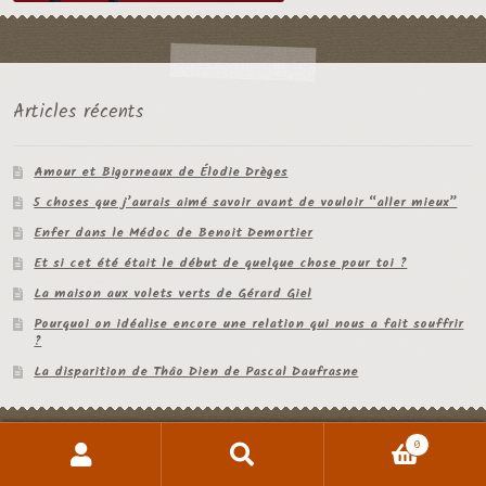
Articles récents
Amour et Bigorneaux de Élodie Drèges
5 choses que j’aurais aimé savoir avant de vouloir “aller mieux”
Enfer dans le Médoc de Benoit Demortier
Et si cet été était le début de quelque chose pour toi ?
La maison aux volets verts de Gérard Giel
Pourquoi on idéalise encore une relation qui nous a fait souffrir
?
La disparition de Thâo Dien de Pascal Daufrasne
0
Recherche
Recherche
pour :