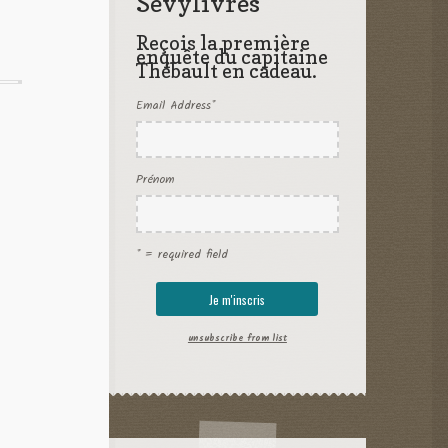
Sevylivres
Reçois la première
enquête du capitaine
Thébault en cadeau.
Email Address
*
Prénom
* = required field
unsubscribe from list