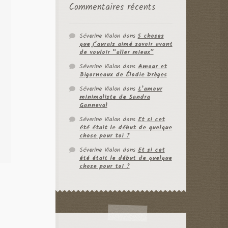
Commentaires récents
Séverine Vialon
dans
5 choses
que j’aurais aimé savoir avant
de vouloir “aller mieux”
Séverine Vialon
dans
Amour et
Bigorneaux de Élodie Drèges
Séverine Vialon
dans
L’amour
minimaliste de Sandra
Ganneval
Séverine Vialon
dans
Et si cet
été était le début de quelque
chose pour toi ?
Séverine Vialon
dans
Et si cet
été était le début de quelque
chose pour toi ?