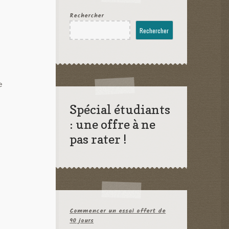
Rechercher
Rechercher
e
u
Spécial étudiants
: une offre à ne
pas rater !
Commencer un essai offert de
90 jours