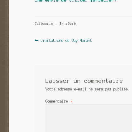
Une envie de visiter la récré ?
Catégorie :
En récré
Navigation
Article
Limitations de Guy Morant
précédent :
de
l’article
Laisser un commentaire
Votre adresse e-mail ne sera pas publiée.
Commentaire
*