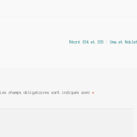
Article
Récré 154 et 155 : Uma et Noble
suivant :
Les champs obligatoires sont indiqués avec
*