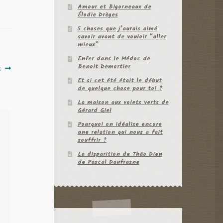
Amour et Bigorneaux de
Élodie Drèges
5 choses que j’aurais aimé
savoir avant de vouloir “aller
mieux”
Enfer dans le Médoc de
Benoit Demortier
t
Et si cet été était le début
de quelque chose pour toi ?
La maison aux volets verts de
Gérard Giel
Pourquoi on idéalise encore
une relation qui nous a fait
souffrir ?
La disparition de Thâo Dien
de Pascal Daufrasne