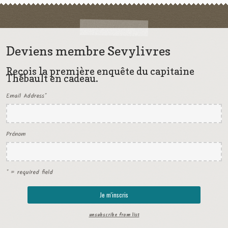
Deviens membre Sevylivres
Reçois la première enquête du capitaine
Thébault en cadeau.
Email Address
*
Prénom
* = required field
unsubscribe from list