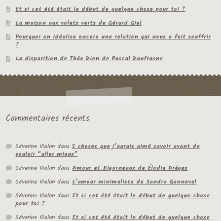
Et si cet été était le début de quelque chose pour toi ?
La maison aux volets verts de Gérard Giel
Pourquoi on idéalise encore une relation qui nous a fait souffrir
?
La disparition de Thâo Dien de Pascal Daufrasne
Commentaires récents
Séverine Vialon
dans
5 choses que j’aurais aimé savoir avant de
vouloir “aller mieux”
Séverine Vialon
dans
Amour et Bigorneaux de Élodie Drèges
Séverine Vialon
dans
L’amour minimaliste de Sandra Ganneval
Séverine Vialon
dans
Et si cet été était le début de quelque chose
pour toi ?
Séverine Vialon
dans
Et si cet été était le début de quelque chose