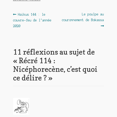
Navigation
Article
Article
Le poulpe au
Haïkus 144 : le
précédent :
suivant :
couronnement de Bokassa
couvre-feu de l’année
de
2020
l’article
11 réflexions au sujet de
«
Récré 114 :
Nicéphorecène, c’est quoi
ce délire ?
»