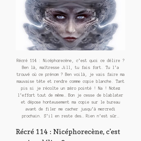
Contact
De(s)tracteur réduit au silence
Enlèvement rêvé
Entre père et fils
Il fallait me laisser mourir
Récré 114 : Nicéphorecène, c’est quoi ce délire ?
Ben là, maîtresse Jill, tu fais fort. Tu l’a
La clé du bonheur
trouvé où ce prénom ? Ben voilà, je vais faire ma
mauvaise tête et rendre comme copie blanche. Tant
Les boules du Père Noël
pis si je récolte un zéro pointé ! Na ! Notez
l’effort tout de même… Bon je cesse de blablater
Liste de tous mes romans
et dépose honteusement ma copie sur le bureau
avant de filer me cacher jusqu’à mercredi
Marre des adultes
prochain. S’il en reste des… Rien n’est sûr…
Récré 114 : Nicéphorecène, c’est
Mes romans