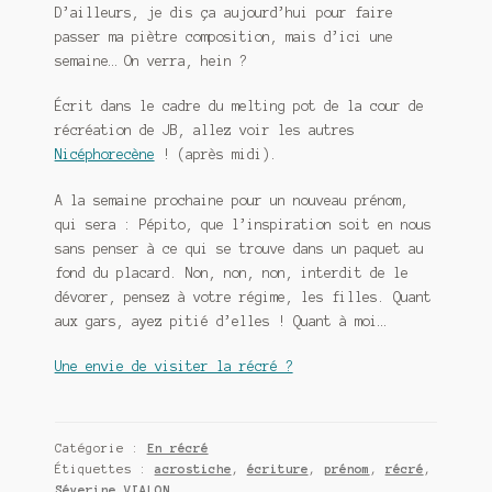
D’ailleurs, je dis ça aujourd’hui pour faire
passer ma piètre composition, mais d’ici une
semaine… On verra, hein ?
Écrit dans le cadre du melting pot de la cour de
récréation de JB, allez voir les autres
Nicéphorecène
! (après midi).
A la semaine prochaine pour un nouveau prénom,
qui sera : Pépito, que l’inspiration soit en nous
sans penser à ce qui se trouve dans un paquet au
fond du placard. Non, non, non, interdit de le
dévorer, pensez à votre régime, les filles. Quant
aux gars, ayez pitié d’elles ! Quant à moi…
Une envie de visiter la récré ?
Catégorie :
En récré
Étiquettes :
acrostiche
,
écriture
,
prénom
,
récré
,
Séverine VIALON