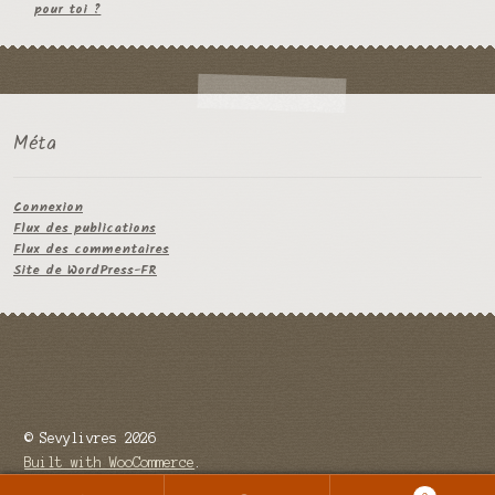
pour toi ?
Méta
Connexion
Flux des publications
Flux des commentaires
Site de WordPress-FR
© Sevylivres 2026
Built with WooCommerce
.