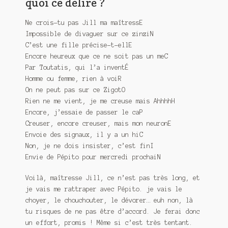
quoi ce délire ?
Meurtre en alternance
Ne crois-tu pas Jill ma maîtressE
Meurtre sous couverture
Impossible de divaguer sur ce zinziN
C’est une fille précise-t-ellE
Mon admirateur de l’avent
Encore heureux que ce ne soit pas un meC
Par Toutatis, qui l’a inventÉ
Mon Compte
Homme ou femme, rien à voiR
On ne peut pas sur ce ZigotO
Panier
Rien ne me vient, je me creuse mais AhhhhH
Encore, j’essaie de passer le caP
Sans retour
Creuser, encore creuser, mais mon neuronE
Envoie des signaux, il y a un hiC
Non, je ne dois insister, c’est finI
Sauver ou périr
Envie de Pépito pour mercredi prochaiN
Une baffe et ça repart
Voilà, maîtresse Jill, ce n’est pas très long, et
je vais me rattraper avec Pépito. je vais le
choyer, le chouchouter, le dévorer… euh non, là
tu risques de ne pas être d’accord. Je ferai donc
un effort, promis ! Même si c’est très tentant.