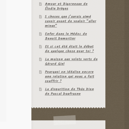
Amour et Bigorneaux de
Élodie Drèges
5 choses que j’aurais aimé
savoir avant de vouloir “aller
mieux”
Enfer dans le Médoc de
Benoit Demortier
Et si cet été était le début
de quelque chose pour toi ?
La maison aux volets verts de
Gérard Giel
Pourquoi on idéalise encore
une relation qui nous a fait
souffrir ?
La disparition de Thâo Dien
de Pascal Daufrasne