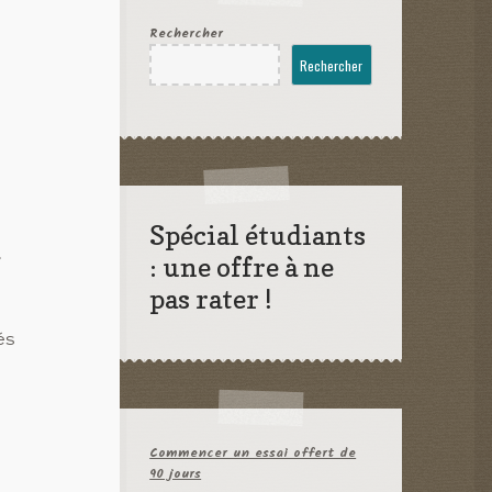
Rechercher
Rechercher
Spécial étudiants
,
: une offre à ne
pas rater !
és
Commencer un essai offert de
90 jours