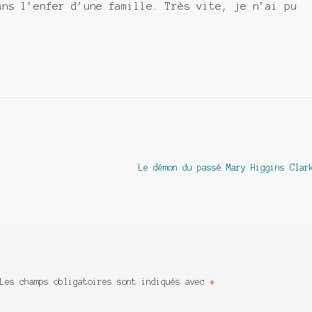
ans l’enfer d’une famille. Très vite, je n’ai pu
Article
Le démon du passé Mary Higgins Clar
suivant :
Les champs obligatoires sont indiqués avec
*