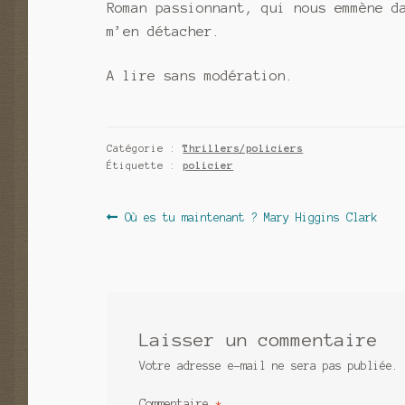
Roman passionnant, qui nous emmène d
m’en détacher.
A lire sans modération.
Catégorie :
Thrillers/policiers
Étiquette :
policier
Navigation
Article
Où es tu maintenant ? Mary Higgins Clark
précédent :
de
l’article
Laisser un commentaire
Votre adresse e-mail ne sera pas publiée.
Commentaire
*