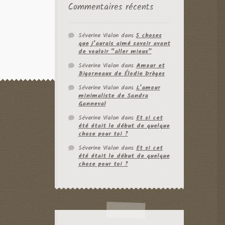
Commentaires récents
Séverine Vialon
dans
5 choses
que j’aurais aimé savoir avant
de vouloir “aller mieux”
Séverine Vialon
dans
Amour et
Bigorneaux de Élodie Drèges
Séverine Vialon
dans
L’amour
minimaliste de Sandra
Ganneval
Séverine Vialon
dans
Et si cet
été était le début de quelque
chose pour toi ?
Séverine Vialon
dans
Et si cet
été était le début de quelque
chose pour toi ?