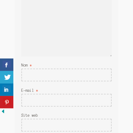
Meurtre en alternance
Meurtre sous couverture
Mon admirateur de l’avent
Mon Compte
Panier
Nom
*
Sans retour
Sauver ou périr
E-mail
*
Une baffe et ça repart
Site web