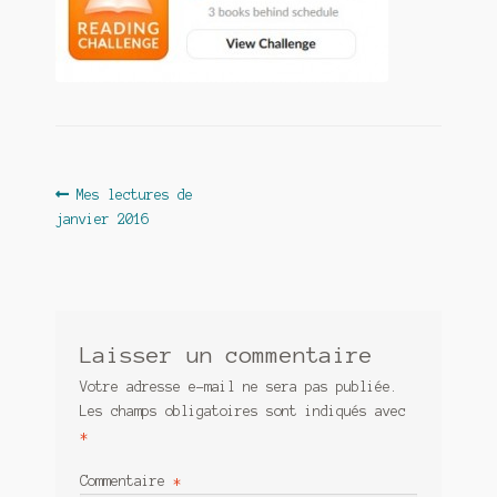
Contact
De(s)tracteur réduit au silence
Enlèvement rêvé
Entre père et fils
Navigation
Article
Mes lectures de
Il fallait me laisser mourir
précédent :
janvier 2016
de
La clé du bonheur
l’article
Les boules du Père Noël
Laisser un commentaire
Liste de tous mes romans
Votre adresse e-mail ne sera pas publiée.
Marre des adultes
Les champs obligatoires sont indiqués avec
*
Mes romans
Commentaire
*