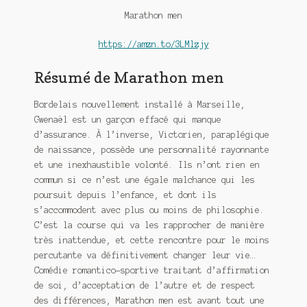
Meurtre en alternance
Marathon men
Meurtre sous couverture
https://amzn.to/3LMlzjy
Mon admirateur de l’avent
Résumé de Marathon men
Mon Compte
Bordelais nouvellement installé à Marseille,
Gwenaël est un garçon effacé qui manque
Panier
d’assurance. À l’inverse, Victorien, paraplégique
de naissance, possède une personnalité rayonnante
et une inexhaustible volonté. Ils n’ont rien en
Sans retour
commun si ce n’est une égale malchance qui les
poursuit depuis l’enfance, et dont ils
Sauver ou périr
s’accommodent avec plus ou moins de philosophie.
C’est la course qui va les rapprocher de manière
Une baffe et ça repart
très inattendue, et cette rencontre pour le moins
percutante va définitivement changer leur vie…
Comédie romantico-sportive traitant d’affirmation
de soi, d’acceptation de l’autre et de respect
des différences, Marathon men est avant tout une