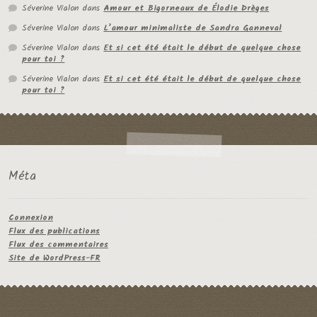
Séverine Vialon
dans
Amour et Bigorneaux de Élodie Drèges
Séverine Vialon
dans
L’amour minimaliste de Sandra Ganneval
Séverine Vialon
dans
Et si cet été était le début de quelque chose
pour toi ?
Séverine Vialon
dans
Et si cet été était le début de quelque chose
pour toi ?
Méta
Connexion
Flux des publications
Flux des commentaires
Site de WordPress-FR