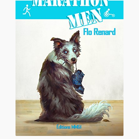
Contact
De(s)tracteur réduit au silence
Enlèvement rêvé
Entre père et fils
Il fallait me laisser mourir
La clé du bonheur
Les boules du Père Noël
Liste de tous mes romans
Marre des adultes
Mes romans