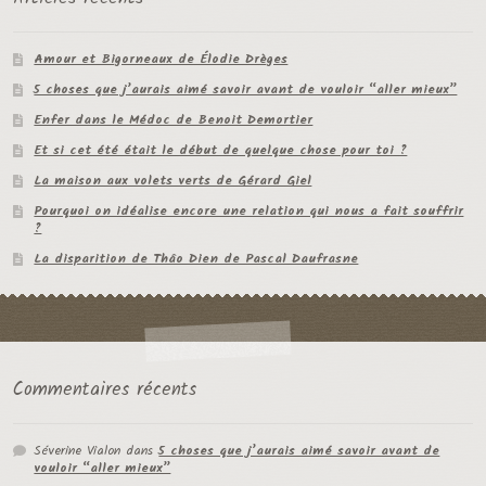
Amour et Bigorneaux de Élodie Drèges
5 choses que j’aurais aimé savoir avant de vouloir “aller mieux”
Enfer dans le Médoc de Benoit Demortier
Et si cet été était le début de quelque chose pour toi ?
La maison aux volets verts de Gérard Giel
Pourquoi on idéalise encore une relation qui nous a fait souffrir
?
La disparition de Thâo Dien de Pascal Daufrasne
Commentaires récents
Séverine Vialon
dans
5 choses que j’aurais aimé savoir avant de
vouloir “aller mieux”