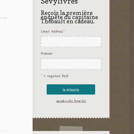
Sevylivres
Reçois la première
enquête du capitaine
Thébault en cadeau.
Email Address
*
Prénom
* = required field
unsubscribe from list