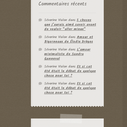
Commentaires récents
Séverine Vialon
dans
5 choses
que j’aurais aimé savoir avant
de vouloir “aller mieux”
Séverine Vialon
dans
Amour et
Bigorneaux de Élodie Drèges
Séverine Vialon
dans
L’amour
minimaliste de Sandra
Ganneval
Séverine Vialon
dans
Et si cet
été était le début de quelque
chose pour toi ?
Séverine Vialon
dans
Et si cet
été était le début de quelque
chose pour toi ?