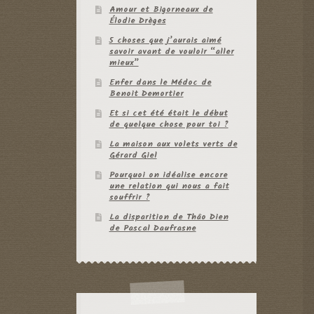
Amour et Bigorneaux de
Élodie Drèges
5 choses que j’aurais aimé
savoir avant de vouloir “aller
mieux”
Enfer dans le Médoc de
Benoit Demortier
Et si cet été était le début
de quelque chose pour toi ?
La maison aux volets verts de
Gérard Giel
Pourquoi on idéalise encore
une relation qui nous a fait
souffrir ?
La disparition de Thâo Dien
de Pascal Daufrasne