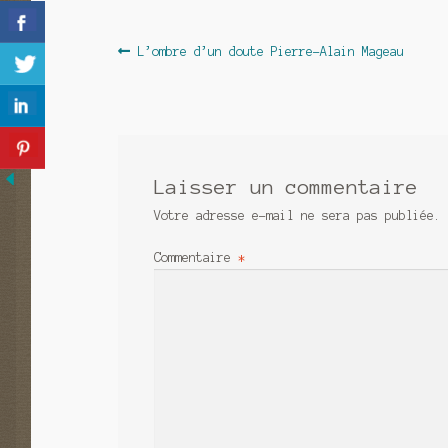
Navigation
Article
L’ombre d’un doute Pierre-Alain Mageau
précédent :
de
l’article
Laisser un commentaire
Votre adresse e-mail ne sera pas publiée.
Commentaire
*