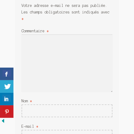
Meurtre en alternance
Votre adresse e-mail ne sera pas publiée.
Les champs obligatoires sont indiqués avec
Meurtre sous couverture
*
Mon admirateur de l’avent
Commentaire
*
Mon Compte
Panier
Sans retour
Sauver ou périr
Une baffe et ça repart
Nom
*
E-mail
*