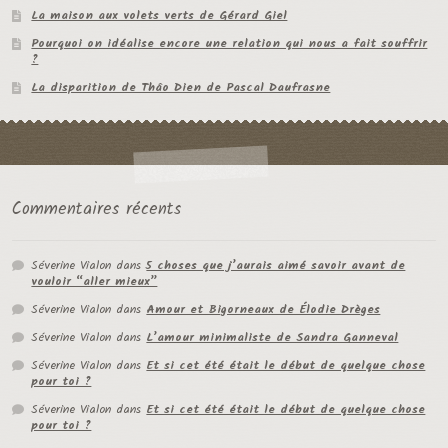
La maison aux volets verts de Gérard Giel
Pourquoi on idéalise encore une relation qui nous a fait souffrir
?
La disparition de Thâo Dien de Pascal Daufrasne
Commentaires récents
Séverine Vialon
dans
5 choses que j’aurais aimé savoir avant de
vouloir “aller mieux”
Séverine Vialon
dans
Amour et Bigorneaux de Élodie Drèges
Séverine Vialon
dans
L’amour minimaliste de Sandra Ganneval
Séverine Vialon
dans
Et si cet été était le début de quelque chose
pour toi ?
Séverine Vialon
dans
Et si cet été était le début de quelque chose
pour toi ?