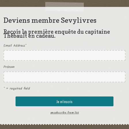
Deviens membre Sevylivres
Reçois la première enquête du capitaine
Thébault en cadeau.
Email Address
*
Prénom
* = required field
unsubscribe from list