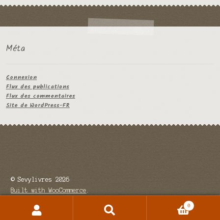
Méta
Connexion
Flux des publications
Flux des commentaires
Site de WordPress-FR
© Sevylivres 2026
Built with WooCommerce
.
0
Recherche
Recherche