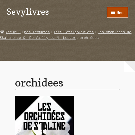
Sevylivres
Aller
Aller
Menu
à
au
la
contenu
Accueil
navigation
Accueil
Mes lectures
Thrillers/policiers
Les orchidées de
Staline de C. De Vailly et N. Lester
orchidees
A l’abri de la différence trilogie
Aime-moi si tu peux
Alice ça glisse au pays du réveil
orchidees
Au nom de la justice
Blog
Boutique
Commande