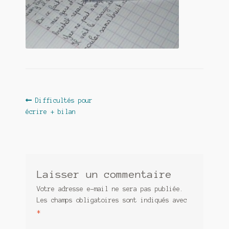
Contact
De(s)tracteur réduit au silence
Enlèvement rêvé
Entre père et fils
Il fallait me laisser mourir
Navigation
Article
Difficultés pour
précédent :
écrire + bilan
de
La clé du bonheur
l’article
Les boules du Père Noël
Liste de tous mes romans
Laisser un commentaire
Marre des adultes
Votre adresse e-mail ne sera pas publiée.
Les champs obligatoires sont indiqués avec
Mes romans
*