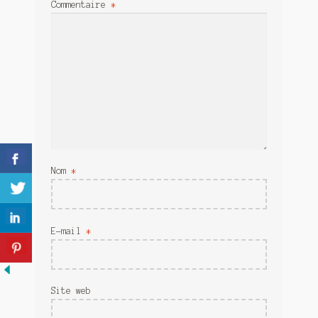
Commentaire
*
Meurtre en alternance
Meurtre sous couverture
Mon admirateur de l’avent
Mon Compte
Panier
Sans retour
Nom
*
Sauver ou périr
E-mail
*
Une baffe et ça repart
Site web