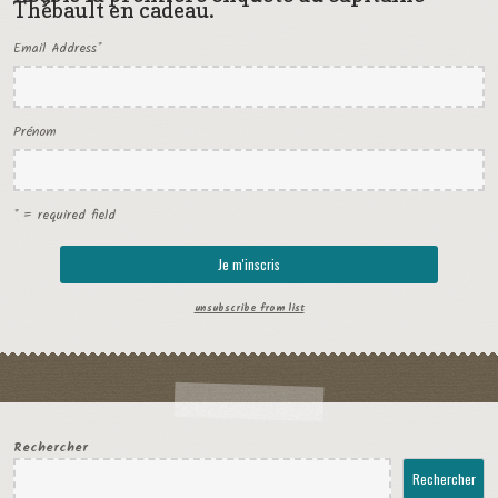
Thébault en cadeau.
Email Address
*
Prénom
* = required field
unsubscribe from list
Rechercher
Rechercher