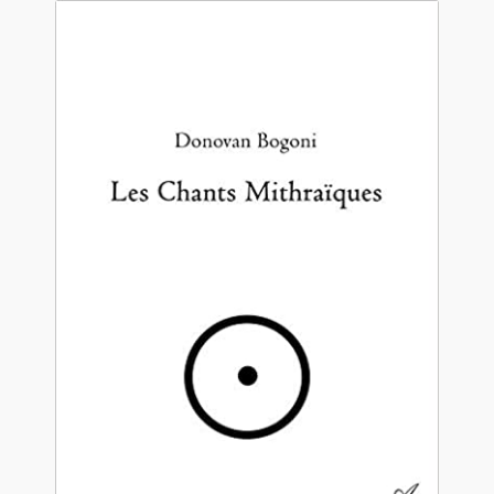
Contact
De(s)tracteur réduit au silence
Enlèvement rêvé
Entre père et fils
Il fallait me laisser mourir
La clé du bonheur
Les boules du Père Noël
Liste de tous mes romans
Marre des adultes
Mes romans