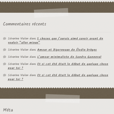
Commentaires récents
Séverine Vialon
dans
5 choses que j’aurais aimé savoir avant de
vouloir “aller mieux”
Séverine Vialon
dans
Amour et Bigorneaux de Élodie Drèges
Séverine Vialon
dans
L’amour minimaliste de Sandra Ganneval
Séverine Vialon
dans
Et si cet été était le début de quelque chose
pour toi ?
Séverine Vialon
dans
Et si cet été était le début de quelque chose
pour toi ?
Méta