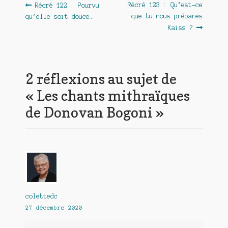
Navigation
Article
Article
Récré 123 : Qu’est-ce
Récré 122 : Pourvu
précédent :
suivant :
que tu nous prépares
qu’elle soit douce…
de
Kaiss ?
l’article
2 réflexions au sujet de
«
Les chants mithraïques
de Donovan Bogoni
»
colettedc
27 décembre 2020