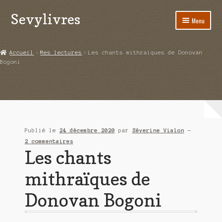
Sevylivres
Aller
Aller
Menu
à
au
la
contenu
Accueil
navigation
Accueil
Mes lectures
Les chants mithraïques de Donovan
Bogoni
A l’abri de la différence trilogie
Aime-moi si tu peux
Alice ça glisse au pays du réveil
Publié le
24 décembre 2020
par
Séverine Vialon
—
Au nom de la justice
2 commentaires
Les chants
Blog
mithraïques de
Boutique
Donovan Bogoni
Commande