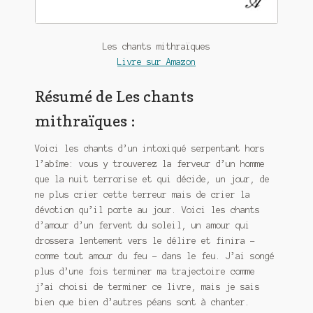
Meurtre en alternance
Meurtre sous couverture
Les chants mithraïques
Livre sur Amazon
Mon admirateur de l’avent
Résumé de Les chants
Mon Compte
mithraïques :
Panier
Voici les chants d’un intoxiqué serpentant hors
l’abîme: vous y trouverez la ferveur d’un homme
Sans retour
que la nuit terrorise et qui décide, un jour, de
ne plus crier cette terreur mais de crier la
Sauver ou périr
dévotion qu’il porte au jour. Voici les chants
d’amour d’un fervent du soleil, un amour qui
Une baffe et ça repart
drossera lentement vers le délire et finira –
comme tout amour du feu – dans le feu. J’ai songé
plus d’une fois terminer ma trajectoire comme
j’ai choisi de terminer ce livre, mais je sais
bien que bien d’autres péans sont à chanter.