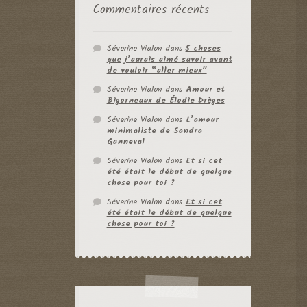
Commentaires récents
Séverine Vialon
dans
5 choses
que j’aurais aimé savoir avant
de vouloir “aller mieux”
Séverine Vialon
dans
Amour et
Bigorneaux de Élodie Drèges
Séverine Vialon
dans
L’amour
minimaliste de Sandra
Ganneval
Séverine Vialon
dans
Et si cet
été était le début de quelque
chose pour toi ?
Séverine Vialon
dans
Et si cet
été était le début de quelque
chose pour toi ?