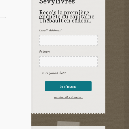
Sevylivres
Reçois la première
enquête du capitaine
Thébault en cadeau.
Email Address
*
Prénom
* = required field
unsubscribe from list