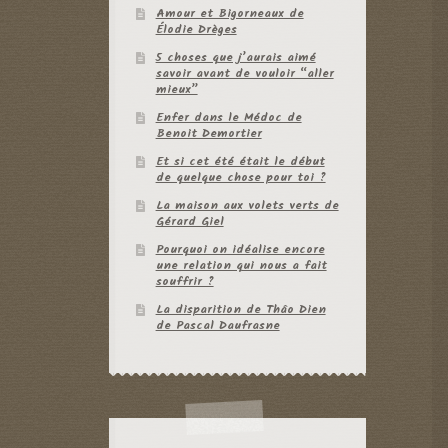
Amour et Bigorneaux de
Élodie Drèges
5 choses que j’aurais aimé
savoir avant de vouloir “aller
mieux”
Enfer dans le Médoc de
Benoit Demortier
Et si cet été était le début
de quelque chose pour toi ?
La maison aux volets verts de
Gérard Giel
Pourquoi on idéalise encore
une relation qui nous a fait
souffrir ?
La disparition de Thâo Dien
de Pascal Daufrasne