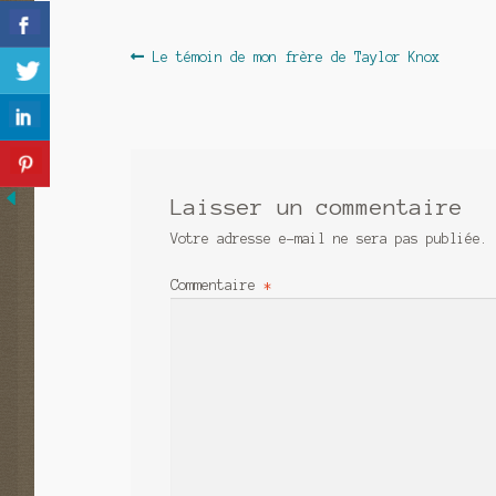
Navigation
Article
Le témoin de mon frère de Taylor Knox
précédent :
de
l’article
Laisser un commentaire
Votre adresse e-mail ne sera pas publiée.
Commentaire
*