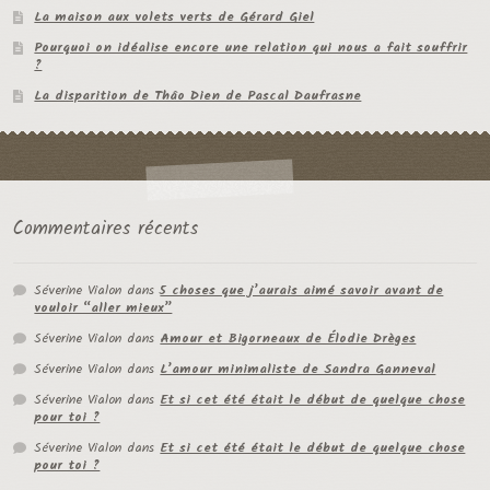
La maison aux volets verts de Gérard Giel
Pourquoi on idéalise encore une relation qui nous a fait souffrir
?
La disparition de Thâo Dien de Pascal Daufrasne
Commentaires récents
Séverine Vialon
dans
5 choses que j’aurais aimé savoir avant de
vouloir “aller mieux”
Séverine Vialon
dans
Amour et Bigorneaux de Élodie Drèges
Séverine Vialon
dans
L’amour minimaliste de Sandra Ganneval
Séverine Vialon
dans
Et si cet été était le début de quelque chose
pour toi ?
Séverine Vialon
dans
Et si cet été était le début de quelque chose
pour toi ?