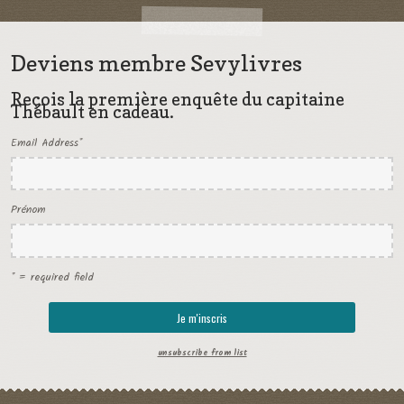
Deviens membre Sevylivres
Reçois la première enquête du capitaine
Thébault en cadeau.
Email Address
*
Prénom
* = required field
unsubscribe from list