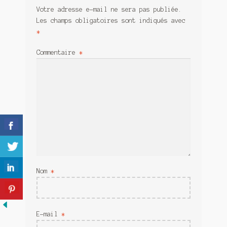
Meurtre en alternance
Votre adresse e-mail ne sera pas publiée.
Les champs obligatoires sont indiqués avec
Meurtre sous couverture
*
Mon admirateur de l’avent
Commentaire
*
Mon Compte
Panier
Sans retour
Sauver ou périr
Une baffe et ça repart
Nom
*
E-mail
*