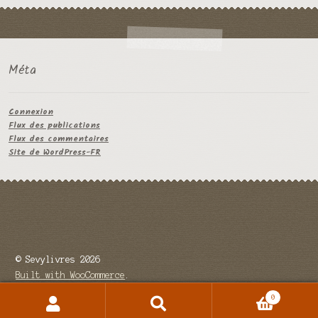
Méta
Connexion
Flux des publications
Flux des commentaires
Site de WordPress-FR
© Sevylivres 2026
Built with WooCommerce
.
0
Recherche
Recherche