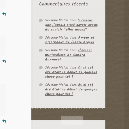
Commentaires récents
e
Séverine Vialon
dans
5 choses
que j’aurais aimé savoir avant
de vouloir “aller mieux”
Séverine Vialon
dans
Amour et
Bigorneaux de Élodie Drèges
Séverine Vialon
dans
L’amour
minimaliste de Sandra
Ganneval
e
Séverine Vialon
dans
Et si cet
été était le début de quelque
chose pour toi ?
Séverine Vialon
dans
Et si cet
été était le début de quelque
chose pour toi ?
e