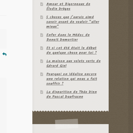
Amour et Bigorneaux de
Élodie Drèges
5 choses que j’aurais aimé
savoir avant de vouloir “aller
mieux”
Enfer dans le Médoc de
Benoit Demortier
Et si cet été était le début
de quelque chose pour toi ?
e
La maison aux volets verts de
Gérard Giel
Pourquoi on idéalise encore
une relation qui nous a fait
souffrir ?
La disparition de Thâo Dien
de Pascal Daufrasne