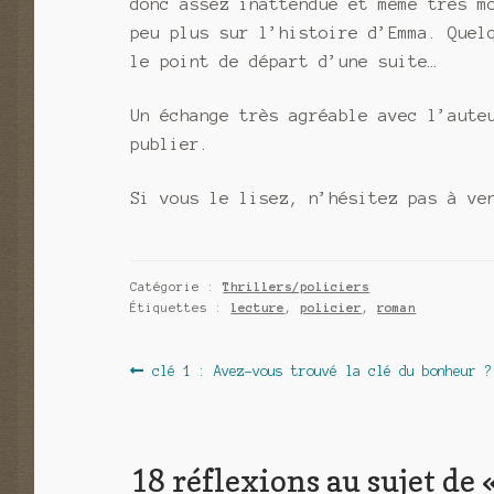
donc assez inattendue et même très m
peu plus sur l’histoire d’Emma. Quel
le point de départ d’une suite…
Un échange très agréable avec l’aute
publier.
Si vous le lisez, n’hésitez pas à ve
Catégorie :
Thrillers/policiers
Étiquettes :
lecture
,
policier
,
roman
Navigation
Article
clé 1 : Avez-vous trouvé la clé du bonheur ?
précédent :
de
l’article
18 réflexions au sujet de 