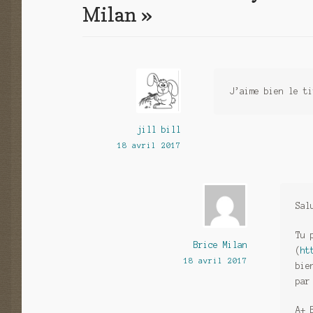
Milan
»
J’aime bien le ti
jill bill
18 avril 2017
Sal
Tu 
Brice Milan
(
ht
18 avril 2017
bie
par
A+ 