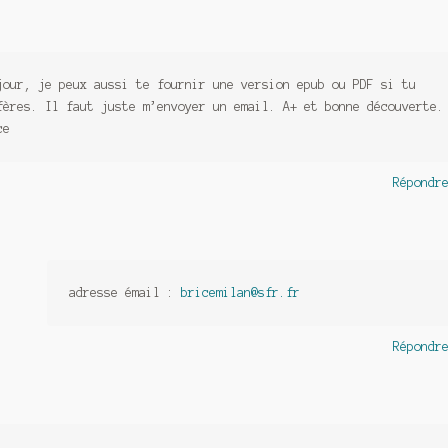
jour, je peux aussi te fournir une version epub ou PDF si tu
fères. Il faut juste m’envoyer un email. A+ et bonne découverte.
ce
Répondr
adresse émail :
bricemilan@sfr.fr
Répondr