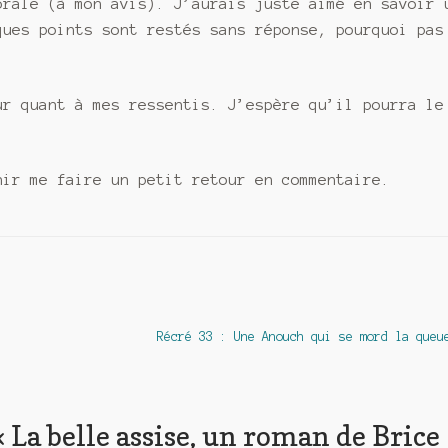
orale (à mon avis). J’aurais juste aimé en savoir 
ques points sont restés sans réponse, pourquoi pas
ur quant à mes ressentis. J’espère qu’il pourra le
nir me faire un petit retour en commentaire.
Article
Récré 33 : Une Anouch qui se mord la queu
suivant :
«
La belle assise, un roman de Brice