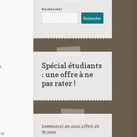
Rechercher
Rechercher
Spécial étudiants
e.
: une offre à ne
pas rater !
Commencer un essai offert de
90 jours
re