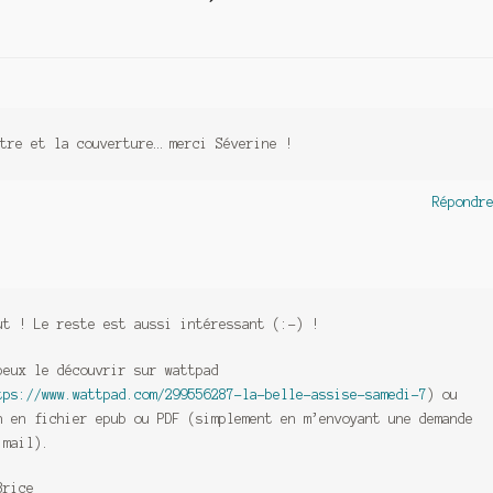
tre et la couverture… merci Séverine !
Répondr
ut ! Le reste est aussi intéressant (:-) !
peux le découvrir sur wattpad
tps://www.wattpad.com/299556287-la-belle-assise-samedi-7
) ou
n en fichier epub ou PDF (simplement en m’envoyant une demande
 mail).
Brice