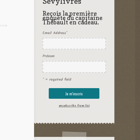
Sevylivres
Reçois la première
enquête du capitaine
Thébault en cadeau.
Email Address
*
Prénom
* = required field
unsubscribe from list